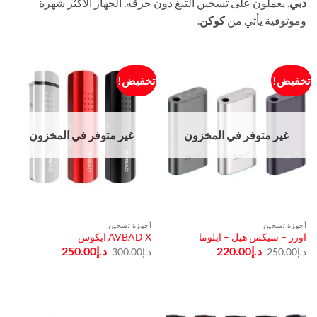
دبي
. يعملون على تسخين التبغ دون حرقه. الجهاز الأكثر شهرة
وموثوقية يأتي من
كوكن
.
تخفيض!
تخفيض!
غير متوفر في المخزون
غير متوفر في المخزون
أجهزة تسخين
أجهزة تسخين
اورر – سيكس هيل – ايلوما
AVBAD X ايكوس
السعر
السعر
السعر
السعر
د.إ
220.00
د.إ
250.00
د.إ
250.00
د.إ
300.00
الأصلي
الحالي
الأصلي
الحالي
هو:
هو:
هو:
هو:
د.إ250.00.
د.إ220.00.
د.إ300.00.
د.إ250.00.