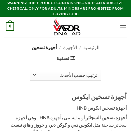
خطي
WARNING: THIS PRODUCT CONTAINS NIC. NIC IS AN ADDICTIVE
CHEMICAL. ONLY FOR ADULTS, MINORS ARE PROHIBITED FROM
لمحتوى
BUYING E-CIG.
0
الرئيسية
/
الأجهزة
/
أجهزة تسخين
تصفية
أجهزة تسخين ايكوس
أجهزة تسخين ايكوس HNB
أجهزة تسخين السجائر
أو ما يسمى بأجهزة
HNB
، وهي أجهزة
سجائر ساخنة مثل
ايكوس دبي
و
كوكن دبي
و
جووز
و
هاي تيست