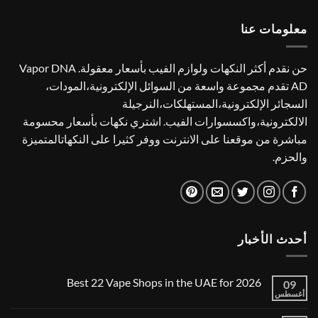
د.إ40.00.
د.إ30.00.
معلومات عنا
حن نقدم أكثر النكهات ولوازم الفيب بأسعار معقولة. Vapor DNA
AD تقدم مجموعة واسعة من السوائل الإلكترونية،المودات،
السجائر الإلكترونية،المستهلكات،النرجيلة
الالكترونية،واكسسوارات الفيب. اشتري نكهات بأسعار محسومة
مباشرة من موقعنا على الانترنت ووفر كثيرا على النكهاتالمتميزة
والحزم.
أحدث الأخبار
Best 22 Vape Shops in the UAE for 2026
09
أغسطس
لا
توجد
تعليقات