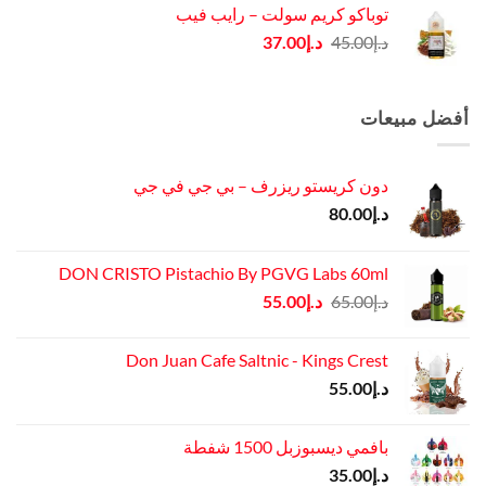
توباكو كريم سولت – رايب فيب
د.إ45.00.
د.إ37.00.
السعر
السعر
د.إ
45.00
د.إ
37.00
الأصلي
الحالي
هو:
هو:
د.إ45.00.
د.إ37.00.
أفضل مبيعات
دون كريستو ريزرف – بي جي في جي
د.إ
80.00
DON CRISTO Pistachio By PGVG Labs 60ml
السعر
السعر
د.إ
65.00
د.إ
55.00
الأصلي
الحالي
هو:
هو:
Don Juan Cafe Saltnic - Kings Crest
د.إ65.00.
د.إ55.00.
د.إ
55.00
بافمي ديسبوزبل 1500 شفطة
د.إ
35.00