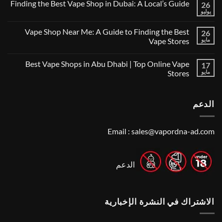
Finding the Best Vape Shop in Dubai: A Local’s Guide
26
على
Best
يوليو
لا
22
توجد
Vape
تعليقات
Vape Shop Near Me: A Guide to Finding the Best
Shops
26
على
in
Finding
مايو
Vape Stores
the
the
UAE
لا
Best
for
توجد
Vape
Best Vape Shops in Abu Dhabi | Top Online Vape
2026
17
تعليقات
Shop
على
in
مايو
Stores
Vape
Dubai:
Shop
لا
A
Near
توجد
Local’s
Me:
تعليقات
Guide
الدعم
A
على
Guide
Best
Vape
to
Finding
Shops
the
in
Email :
sales@vapordna-ad.com
Best
Abu
Dhabi
Vape
Stores
|
Top
Online
الدعم
Vape
Stores
الاشتراك في النشرة الإخبارية