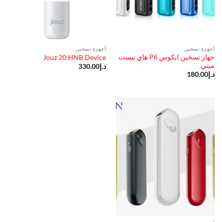
أجهزة تسخين
أجهزة تسخين
جهاز تسخين ايكوس P6 هاي تيست
Jouz 20 HNB Device
ميني
د.إ
330.00
د.إ
180.00