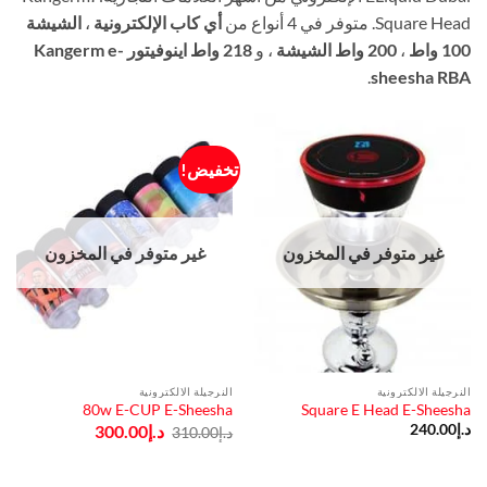
Square Head. متوفر في 4 أنواع من
أي كاب الإلكترونية
،
الشيشة
100 واط
،
200 واط الشيشة
، و
218 واط اينوفيتور
Kangerm e-
.
sheesha
RBA
تخفيض!
غير متوفر في المخزون
غير متوفر في المخزون
النرجيلة الالكترونية
النرجيلة الالكترونية
80w E-CUP E-Sheesha
Square E Head E-Sheesha
السعر
السعر
د.إ
240.00
د.إ
300.00
د.إ
310.00
الأصلي
الحالي
هو:
هو:
د.إ310.00.
د.إ300.00.