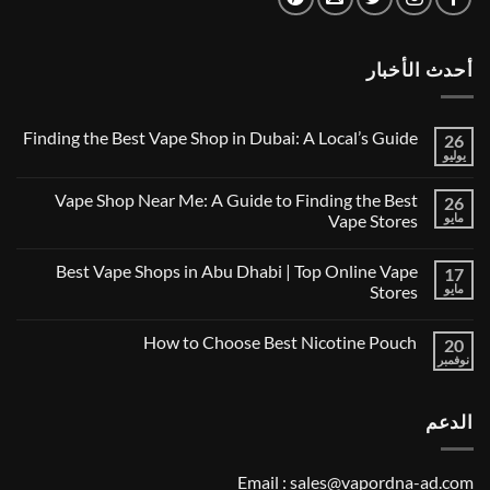
أحدث الأخبار
Finding the Best Vape Shop in Dubai: A Local’s Guide
26
يوليو
لا
توجد
تعليقات
Vape Shop Near Me: A Guide to Finding the Best
26
على
Finding
مايو
Vape Stores
the
لا
Best
توجد
Vape
Best Vape Shops in Abu Dhabi | Top Online Vape
17
تعليقات
Shop
على
in
مايو
Stores
Vape
Dubai:
Shop
لا
A
Near
توجد
Local’s
How to Choose Best Nicotine Pouch
Me:
20
تعليقات
Guide
A
على
نوفمبر
لا
Guide
Best
توجد
Vape
to
تعليقات
Finding
Shops
على
the
in
الدعم
How
Best
Abu
to
Dhabi
Vape
Choose
Stores
|
Best
Top
Nicotine
Email :
sales@vapordna-ad.com
Online