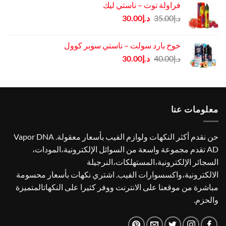
فراولة توت – ناستي ليك
د.إ65.00.
د.إ55.00.
السعر
السعر
د.إ
35.00
د.إ
30.00
الأصلي
الحالي
هو:
هو:
خوخ بارد سولت – ناستي سوبر كوول
د.إ35.00.
د.إ30.00.
السعر
السعر
د.إ
40.00
د.إ
30.00
الأصلي
الحالي
هو:
هو:
د.إ40.00.
د.إ30.00.
معلومات عنا
حن نقدم أكثر النكهات ولوازم الفيب بأسعار معقولة. Vapor DNA
AD تقدم مجموعة واسعة من السوائل الإلكترونية،المودات،
السجائر الإلكترونية،المستهلكات،النرجيلة
الالكترونية،واكسسوارات الفيب. اشتري نكهات بأسعار محسومة
مباشرة من موقعنا على الانترنت ووفر كثيرا على النكهاتالمتميزة
والحزم.