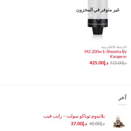
غير متوفر في المخزون
النرجيلة الالكترونية
M2 200w E-Sheesha By
Kangerm
السعر
السعر
د.إ
425.00
د.إ
515.00
الأصلي
الحالي
هو:
هو:
د.إ515.00.
د.إ425.00.
آخر
بلاتينوم توباكو سولت – رايب فيب
السعر
السعر
د.إ
45.00
د.إ
37.00
الأصلي
الحالي