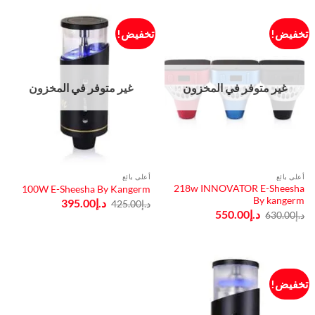
تخفيض!
تخفيض!
غير متوفر في المخزون
غير متوفر في المخزون
أعلى بائع
أعلى بائع
218w INNOVATOR E-Sheesha
100W E-Sheesha By Kangerm
By kangerm
السعر
السعر
د.إ
395.00
د.إ
425.00
الأصلي
الحالي
السعر
السعر
د.إ
550.00
د.إ
630.00
هو:
هو:
الأصلي
الحالي
د.إ425.00.
د.إ395.00.
هو:
هو:
د.إ630.00.
د.إ550.00.
تخفيض!