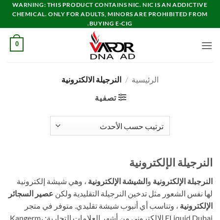
خطي
WARNING: THIS PRODUCT CONTAINS NIC. NIC IS AN ADDICTIVE
CHEMICAL. ONLY FOR ADULTS, MINORS ARE PROHIBITED FROM
لمحتوى
BUYING E-CIG.
0
الرئيسية
/
النرجيلة الالكترونية
تصفية
النرجيلة الإلكترونية
النرجبلة الإلكترونية
و
الشيشة الإلكترونية
، وهي شيشة إلكترونية
لها
نفس الشعور مثل تدخين النرجيلة التقليدية ولكن
عصير السجائر
الإلكترونية
، وتناسب أي أنبوب شيشة تقليدي. متوفر في متجر
ELiquid Dubai الإلكتروني من أشهر العلامات التجارية: Kangerm،