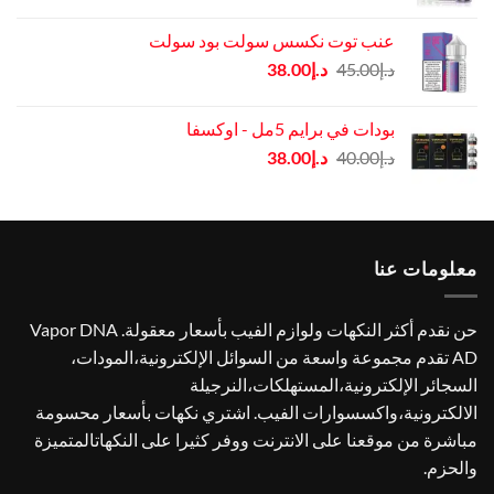
الأصلي
الحالي
هو:
هو:
عنب توت نكسس سولت بود سولت
د.إ40.00.
د.إ35.00.
السعر
السعر
د.إ
45.00
د.إ
38.00
الأصلي
الحالي
هو:
هو:
بودات في برايم 5مل - اوكسفا
د.إ45.00.
د.إ38.00.
السعر
السعر
د.إ
40.00
د.إ
38.00
الأصلي
الحالي
هو:
هو:
د.إ40.00.
د.إ38.00.
معلومات عنا
حن نقدم أكثر النكهات ولوازم الفيب بأسعار معقولة. Vapor DNA
AD تقدم مجموعة واسعة من السوائل الإلكترونية،المودات،
السجائر الإلكترونية،المستهلكات،النرجيلة
الالكترونية،واكسسوارات الفيب. اشتري نكهات بأسعار محسومة
مباشرة من موقعنا على الانترنت ووفر كثيرا على النكهاتالمتميزة
والحزم.