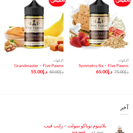
ألنكهات
ألنكهات
Grandmaster – Five Pawns
Symmetry Six – Five Pawns
السعر
السعر
السعر
السعر
د.إ
65.00
د.إ
55.00
د.إ
75.00
د.إ
60.00
الأصلي
الحالي
الأصلي
الحالي
هو:
هو:
هو:
هو:
د.إ75.00.
د.إ65.00.
د.إ60.00.
د.إ55.00.
آخر
بلاتينوم توباكو سولت – رايب فيب
السعر
السعر