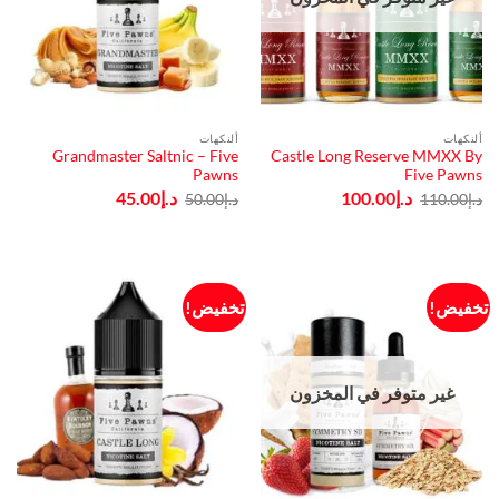
ألنكهات
ألنكهات
Grandmaster Saltnic – Five
Castle Long Reserve MMXX By
Pawns
Five Pawns
السعر
السعر
السعر
السعر
د.إ
100.00
د.إ
45.00
د.إ
110.00
د.إ
50.00
الأصلي
الحالي
الأصلي
الحالي
هو:
هو:
هو:
هو:
د.إ110.00.
د.إ100.00.
د.إ50.00.
د.إ45.00.
تخفيض!
تخفيض!
غير متوفر في المخزون