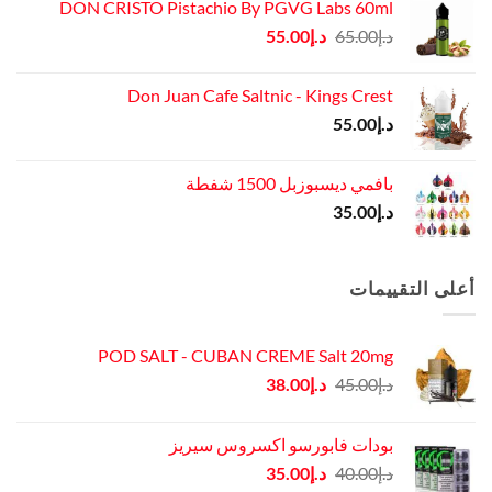
DON CRISTO Pistachio By PGVG Labs 60ml
السعر
السعر
د.إ
65.00
د.إ
55.00
الأصلي
الحالي
هو:
هو:
Don Juan Cafe Saltnic - Kings Crest
د.إ65.00.
د.إ55.00.
د.إ
55.00
بافمي ديسبوزبل 1500 شفطة
د.إ
35.00
أعلى التقييمات
POD SALT - CUBAN CREME Salt 20mg
السعر
السعر
د.إ
45.00
د.إ
38.00
الأصلي
الحالي
هو:
هو:
بودات فابورسو اكسروس سيريز
د.إ45.00.
د.إ38.00.
السعر
السعر
د.إ
40.00
د.إ
35.00