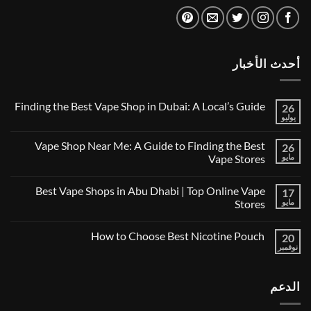
أحدث الأخبار
Finding the Best Vape Shop in Dubai: A Local’s Guide
26
يوليو
لا
توجد
تعليقات
Vape Shop Near Me: A Guide to Finding the Best
26
على
Finding
مايو
Vape Stores
the
لا
Best
توجد
Vape
Best Vape Shops in Abu Dhabi | Top Online Vape
17
تعليقات
Shop
على
in
مايو
Stores
Vape
Dubai:
Shop
لا
A
Near
توجد
Local’s
How to Choose Best Nicotine Pouch
Me:
20
تعليقات
Guide
A
على
نوفمبر
لا
Guide
Best
توجد
Vape
to
تعليقات
Finding
Shops
على
the
in
الدعم
How
Best
Abu
to
Dhabi
Vape
Choose
Stores
|