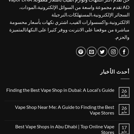
AD تقدم مجموعة واسعة من السوائل الإلكترونية،المودات،
السجائر الإلكترونية،المستهلكات،النرجيلة
الالكترونية،واكسسوارات الفيب. اشتري نكهات بأسعار محسومة
مباشرة من موقعنا على الانترنت ووفر كثيرا على النكهاتالمتميزة
والحزم.
أحدث الأخبار
Finding the Best Vape Shop in Dubai: A Local’s Guide
26
يوليو
لا
توجد
تعليقات
Vape Shop Near Me: A Guide to Finding the Best
26
على
Finding
مايو
Vape Stores
the
لا
Best
توجد
Vape
Best Vape Shops in Abu Dhabi | Top Online Vape
17
تعليقات
Shop
على
in
مايو
Stores