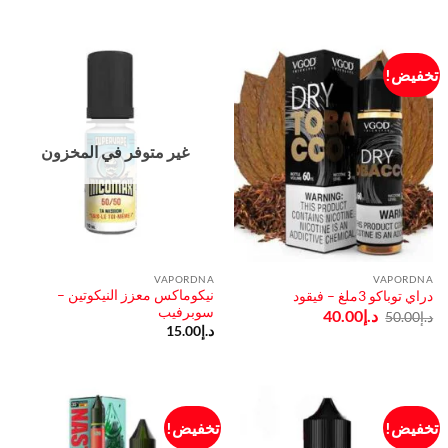
د.إ65.00.
د.إ55.00.
د.إ60.00.
د.إ55.00.
تخفيض!
غير متوفر في المخزون
VAPORDNA
VAPORDNA
نيكوماكس معزز النيكوتين –
دراي توباكو 3ملغ – فيقود
سوبرفيب
السعر
السعر
د.إ
40.00
د.إ
50.00
الأصلي
الحالي
د.إ
15.00
هو:
هو:
د.إ50.00.
د.إ40.00.
تخفيض!
تخفيض!