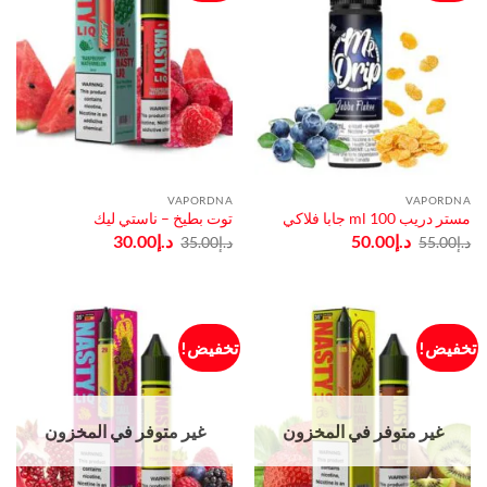
VAPORDNA
VAPORDNA
مستر دريب ml 100 جابا فلاكي
توت بطيخ – ناستي ليك
السعر
السعر
السعر
السعر
د.إ
50.00
د.إ
30.00
د.إ
55.00
د.إ
35.00
الأصلي
الحالي
الأصلي
الحالي
هو:
هو:
هو:
هو:
د.إ55.00.
د.إ50.00.
د.إ35.00.
د.إ30.00.
تخفيض!
تخفيض!
غير متوفر في المخزون
غير متوفر في المخزون