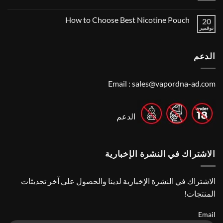
Vape
Dubai:
Shop
لا
A
Near
توجد
Local’s
How to Choose Best Nicotine Pouch
Me:
20
تعليقات
Guide
A
على
نوفمبر
لا
Guide
Best
توجد
Vape
to
تعليقات
Finding
Shops
على
the
in
الدعم
How
Best
Abu
to
Dhabi
Vape
Choose
Stores
|
Best
Top
Nicotine
Email :
sales@vapordna-ad.com
Online
Pouch
Vape
Stores
الدعم
الاشتراك في النشرة الإخبارية
الاشتراك في النشرة الإخبارية لدينا والحصول على آخر تحديثات
المنتجات!
Email