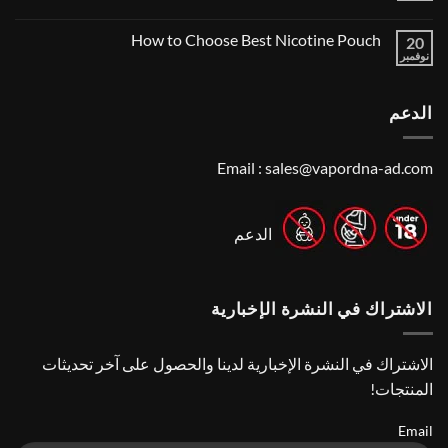
Vape
Dubai:
Shop
لا
A
Near
توجد
Local’s
How to Choose Best Nicotine Pouch
Me:
20
تعليقات
Guide
A
على
نوفمبر
لا
Guide
Best
توجد
Vape
to
تعليقات
Finding
Shops
على
the
in
الدعم
How
Best
Abu
to
Dhabi
Vape
Choose
Stores
|
Best
Top
Nicotine
Email :
sales@vapordna-ad.com
Online
Pouch
Vape
Stores
الدعم
الاشتراك في النشرة الإخبارية
الاشتراك في النشرة الإخبارية لدينا والحصول على آخر تحديثات
المنتجات!
Email