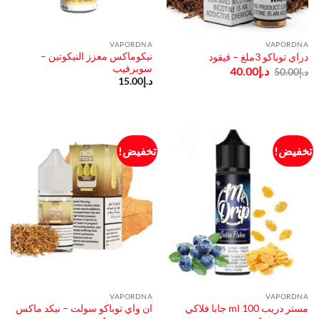
VAPORDNA
VAPORDNA
نيكوماكس معزز النيكوتين –
دراي توباكو 3ملغ – فيقود
سوبرفيب
السعر
السعر
د.إ
40.00
د.إ
50.00
الأصلي
الحالي
د.إ
15.00
هو:
هو:
د.إ50.00.
د.إ40.00.
تخفيض!
تخفيض!
VAPORDNA
VAPORDNA
مستر دريب ml 100 جابا فلاكي
ان واي توباكو سولت – نيكد ماكس