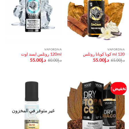
VAPORDNA
VAPORDNA
120 ml كوبا كوبانا روتلس
120ml روتلس ايسد اوت
السعر
السعر
السعر
السعر
د.إ
55.00
د.إ
55.00
د.إ
65.00
د.إ
60.00
الأصلي
الحالي
الأصلي
الحالي
هو:
هو:
هو:
هو:
د.إ65.00.
د.إ55.00.
د.إ60.00.
د.إ55.00.
تخفيض!
غير متوفر في المخزون