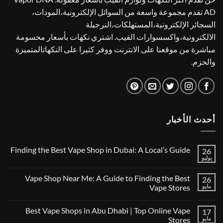
AD تقدم مجموعة واسعة من السوائل الإلكترونية،المودات،
السجائر الإلكترونية،المستهلكات،النرجيلة
الالكترونية،واكسسوارات الفيب. اشتري نكهات بأسعار محسومة
مباشرة من موقعنا على الانترنت ووفر كثيرا على النكهاتالمتميزة
والحزم.
أحدث الأخبار
Finding the Best Vape Shop in Dubai: A Local’s Guide
26
يوليو
لا
توجد
تعليقات
Vape Shop Near Me: A Guide to Finding the Best
26
على
Finding
مايو
Vape Stores
the
لا
Best
توجد
Vape
Best Vape Shops in Abu Dhabi | Top Online Vape
17
تعليقات
Shop
على
in
مايو
Stores