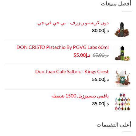
د.إ45.00.
د.إ37.00.
أفضل مبيعات
دون كريستو ريزرف – بي جي في جي
د.إ
80.00
DON CRISTO Pistachio By PGVG Labs 60ml
السعر
السعر
د.إ
65.00
د.إ
55.00
الأصلي
الحالي
هو:
هو:
Don Juan Cafe Saltnic - Kings Crest
د.إ65.00.
د.إ55.00.
د.إ
55.00
بافمي ديسبوزبل 1500 شفطة
د.إ
35.00
أعلى التقييمات