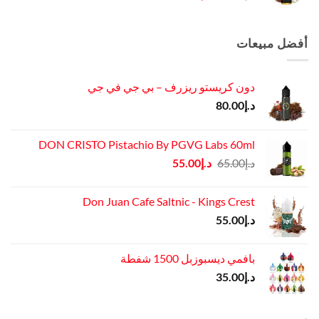
الأصلي
الحالي
هو:
هو:
د.إ45.00.
د.إ37.00.
أفضل مبيعات
دون كريستو ريزرف – بي جي في جي
د.إ
80.00
DON CRISTO Pistachio By PGVG Labs 60ml
السعر
السعر
د.إ
65.00
د.إ
55.00
الأصلي
الحالي
هو:
هو:
Don Juan Cafe Saltnic - Kings Crest
د.إ65.00.
د.إ55.00.
د.إ
55.00
بافمي ديسبوزبل 1500 شفطة
د.إ
35.00