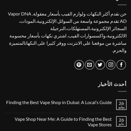
حن نقدم أكثر النكهات ولوازم الفيب بأسعار معقولة. Vapor DNA
AD تقدم مجموعة واسعة من السوائل الإلكترونية،المودات،
السجائر الإلكترونية،المستهلكات،النرجيلة
الالكترونية،واكسسوارات الفيب. اشتري نكهات بأسعار محسومة
مباشرة من موقعنا على الانترنت ووفر كثيرا على النكهاتالمتميزة
والحزم.
أحدث الأخبار
Finding the Best Vape Shop in Dubai: A Local’s Guide
26
يوليو
لا
توجد
تعليقات
Vape Shop Near Me: A Guide to Finding the Best
26
على
Finding
مايو
Vape Stores
the
لا
Best