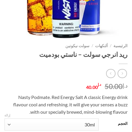
الرئيسية
/
ألنكهات
/
سولت نيكوتين
ريد انرجي سولت – ناستي بودميت
السعر
السعر
50.00
د.إ
د.إ
40.00
الأصلي
الحالي
Nasty Podmate. Red Energy Salt A classic Energy drink
هو:
هو:
flavour cool and refreshing. it will give your senses a buzz
د.إ50.00.
د.إ40.00.
with our specially brewed, mind-blowing flavour.
إزالة
الحجم