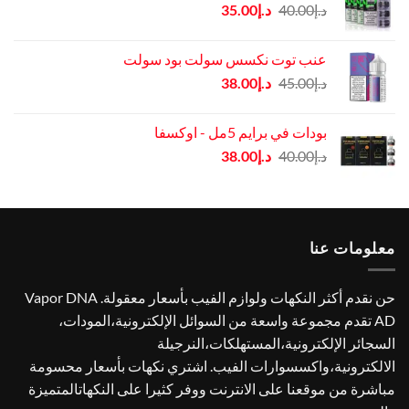
السعر
السعر
د.إ
40.00
د.إ
35.00
الأصلي
الحالي
هو:
هو:
عنب توت نكسس سولت بود سولت
د.إ40.00.
د.إ35.00.
السعر
السعر
د.إ
45.00
د.إ
38.00
الأصلي
الحالي
هو:
هو:
بودات في برايم 5مل - اوكسفا
د.إ45.00.
د.إ38.00.
السعر
السعر
د.إ
40.00
د.إ
38.00
الأصلي
الحالي
هو:
هو:
د.إ40.00.
د.إ38.00.
معلومات عنا
حن نقدم أكثر النكهات ولوازم الفيب بأسعار معقولة. Vapor DNA
AD تقدم مجموعة واسعة من السوائل الإلكترونية،المودات،
السجائر الإلكترونية،المستهلكات،النرجيلة
الالكترونية،واكسسوارات الفيب. اشتري نكهات بأسعار محسومة
مباشرة من موقعنا على الانترنت ووفر كثيرا على النكهاتالمتميزة