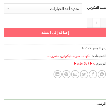
نسبة النيكوتين
كمية ريد انرجي سولت – ناستي بودميت
إضافة إلى السلة
رمز المنتج:
18692
التصنيفات:
ألنكهات
,
سولت نيكوتين
,
مشروبات
الوسوم:
Salt Nic
,
Nasty
الوصف