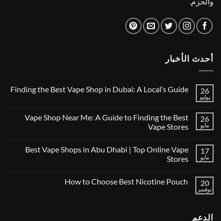
والحزم.
أحدث الأخبار
Finding the Best Vape Shop in Dubai: A Local’s Guide
26
يوليو
لا
توجد
تعليقات
Vape Shop Near Me: A Guide to Finding the Best
26
على
Finding
مايو
Vape Stores
the
لا
Best
توجد
Vape
Best Vape Shops in Abu Dhabi | Top Online Vape
17
تعليقات
Shop
على
in
مايو
Stores
Vape
Dubai:
Shop
لا
A
Near
توجد
Local’s
How to Choose Best Nicotine Pouch
Me:
20
تعليقات
Guide
A
على
نوفمبر
لا
Guide
Best
توجد
Vape
to
تعليقات
Finding
Shops
على
the
in
الدعم
How
Best
Abu