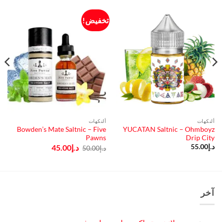
تخفيض!
ألنكهات
ألنكهات
Bowden’s Mate Saltnic – Five
YUCATAN Saltnic – Ohmboyz
Pawns
Drip City
السعر
السعر
د.إ
55.00
د.إ
45.00
د.إ
50.00
الأصلي
الحالي
هو:
هو:
د.إ50.00.
د.إ45.00.
آخر