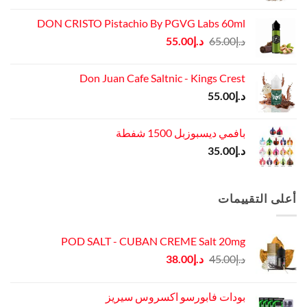
DON CRISTO Pistachio By PGVG Labs 60ml
السعر
السعر
د.إ
65.00
د.إ
55.00
الأصلي
الحالي
هو:
هو:
Don Juan Cafe Saltnic - Kings Crest
د.إ65.00.
د.إ55.00.
د.إ
55.00
بافمي ديسبوزبل 1500 شفطة
د.إ
35.00
أعلى التقييمات
POD SALT - CUBAN CREME Salt 20mg
السعر
السعر
د.إ
45.00
د.إ
38.00
الأصلي
الحالي
هو:
هو:
بودات فابورسو اكسروس سيريز
د.إ45.00.
د.إ38.00.