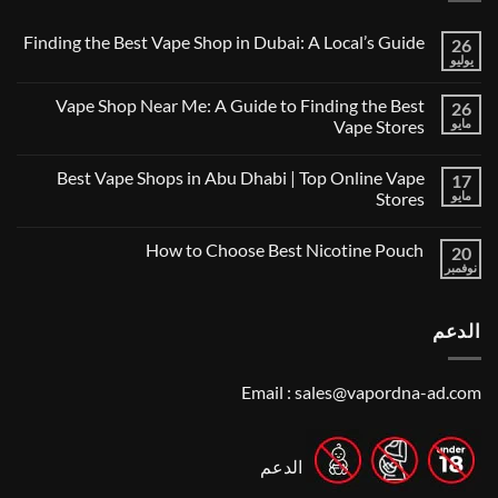
Finding the Best Vape Shop in Dubai: A Local’s Guide
26
يوليو
لا
توجد
تعليقات
Vape Shop Near Me: A Guide to Finding the Best
26
على
Finding
مايو
Vape Stores
the
لا
Best
توجد
Vape
Best Vape Shops in Abu Dhabi | Top Online Vape
17
تعليقات
Shop
على
in
مايو
Stores
Vape
Dubai:
Shop
لا
A
Near
توجد
Local’s
How to Choose Best Nicotine Pouch
Me:
20
تعليقات
Guide
A
على
نوفمبر
لا
Guide
Best
توجد
Vape
to
تعليقات
Finding
Shops
على
the
in
الدعم
How
Best
Abu
to
Dhabi
Vape
Choose
Stores
|
Best
Top
Nicotine
Email :
sales@vapordna-ad.com
Online
Pouch
Vape
Stores
الدعم