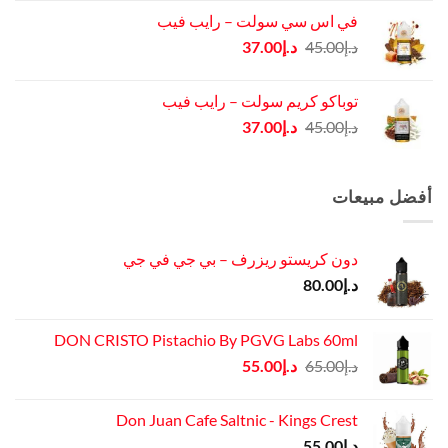
هو:
هو:
في اس سي سولت – رايب فيب
د.إ45.00.
د.إ37.00.
السعر
السعر
د.إ
45.00
د.إ
37.00
الأصلي
الحالي
هو:
هو:
توباكو كريم سولت – رايب فيب
د.إ45.00.
د.إ37.00.
السعر
السعر
د.إ
45.00
د.إ
37.00
الأصلي
الحالي
هو:
هو:
د.إ45.00.
د.إ37.00.
أفضل مبيعات
دون كريستو ريزرف – بي جي في جي
د.إ
80.00
DON CRISTO Pistachio By PGVG Labs 60ml
السعر
السعر
د.إ
65.00
د.إ
55.00
الأصلي
الحالي
هو:
هو:
Don Juan Cafe Saltnic - Kings Crest
د.إ65.00.
د.إ55.00.
د.إ
55.00