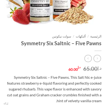
الرئيسية
/
ألنكهات
/
سولت نيكوتين
Symmetry Six Saltnic – Five Pawns
السعر
السعر
65.00
د.إ
د.إ
60.00
الأصلي
الحالي
Symmetry Six Saltnic – Five Pawns. This Salt Nic e-juice
هو:
هو:
features strawberry e-liquid flavoring and perfectly cooked
د.إ65.00.
د.إ60.00.
sugared rhubarb. This vape flavor is enhanced with savory
cut oat grains and Graham cracker crumbles finished with a
hint of velvety vanilla cream.
إزالة