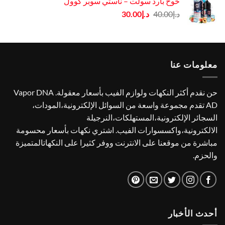
خوخ بارد سولت – ناستي سوبر كوول
د.إ35.00.
د.إ30.00.
السعر
السعر
د.إ
40.00
د.إ
30.00
الأصلي
الحالي
هو:
هو:
د.إ40.00.
د.إ30.00.
معلومات عنا
حن نقدم أكثر النكهات ولوازم الفيب بأسعار معقولة. Vapor DNA
AD تقدم مجموعة واسعة من السوائل الإلكترونية،المودات،
السجائر الإلكترونية،المستهلكات،النرجيلة
الالكترونية،واكسسوارات الفيب. اشتري نكهات بأسعار محسومة
مباشرة من موقعنا على الانترنت ووفر كثيرا على النكهاتالمتميزة
والحزم.
أحدث الأخبار