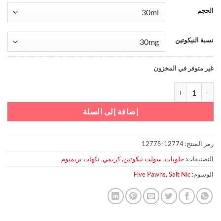
الحجم
نسبة النيكوتين
غير متوفر في المخزون
كمية Symmetry Six Saltnic - Five Pawns
إضافة إلى السلة
رمز المنتج:
12774-12775
التصنيفات:
حلويات
,
سولت نيكوتين
,
كريمي
,
نكهات بريميوم
الوسوم:
Salt Nic
,
Five Pawns