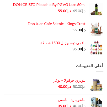
DON CRISTO Pistachio By PGVG Labs 60ml
السعر
السعر
د.إ
65.00
د.إ
55.00
الأصلي
الحالي
هو:
هو:
Don Juan Cafe Saltnic - Kings Crest
د.إ65.00.
د.إ55.00.
د.إ
55.00
بافمي ديسبوزبل 1500 شفطة
د.إ
35.00
أعلى التقييمات
بلوبري جرانولا – يوغي
السعر
السعر
د.إ
50.00
د.إ
40.00
الأصلي
الحالي
هو:
هو:
مانغو بارد – ناستي
د.إ50.00.
د.إ40.00.
السعر
السعر
د.إ
40.00
د.إ
35.00