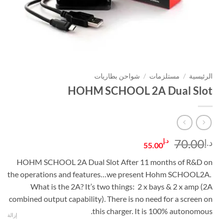
الرئيسية
/
مستلزمات
/
شواحن بطاريات
HOHM SCHOOL 2A Dual Slot
السعر
السعر
70.00
د.إ
د.إ
55.00
الأصلي
الحالي
HOHM SCHOOL 2A Dual Slot After 11 months of R&D on
هو:
هو:
the operations and features…we present Hohm SCHOOL2A.
د.إ70.00.
د.إ55.00.
What is the 2A? It’s two things: 2 x bays & 2 x amp (2A
combined output capability). There is no need for a screen on
this charger. It is 100% autonomous.
إزالة