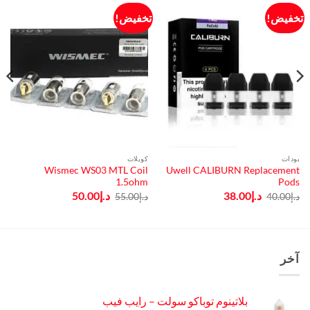
تخفيض!
تخفيض!
بودات
كويلات
Wismec WS03 MTL Coil
Uwell CALIBURN Replacement
1.5ohm
Pods
السعر
السعر
السعر
السعر
د.إ
38.00
د.إ
50.00
د.إ
40.00
د.إ
55.00
الأصلي
الحالي
الأصلي
الحالي
هو:
هو:
هو:
هو:
د.إ40.00.
د.إ38.00.
د.إ55.00.
د.إ50.00.
آخر
بلاتينوم توباكو سولت – رايب فيب