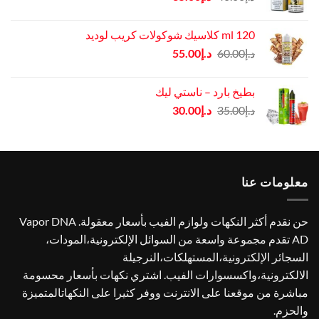
الأصلي
الحالي
هو:
هو:
120 ml كلاسيك شوكولات كريب لوديد
د.إ40.00.
د.إ35.00.
السعر
السعر
د.إ
60.00
د.إ
55.00
الأصلي
الحالي
هو:
هو:
بطيخ بارد – ناستي ليك
د.إ60.00.
د.إ55.00.
السعر
السعر
د.إ
35.00
د.إ
30.00
الأصلي
الحالي
هو:
هو:
د.إ35.00.
د.إ30.00.
معلومات عنا
حن نقدم أكثر النكهات ولوازم الفيب بأسعار معقولة. Vapor DNA
AD تقدم مجموعة واسعة من السوائل الإلكترونية،المودات،
السجائر الإلكترونية،المستهلكات،النرجيلة
الالكترونية،واكسسوارات الفيب. اشتري نكهات بأسعار محسومة
مباشرة من موقعنا على الانترنت ووفر كثيرا على النكهاتالمتميزة
والحزم.