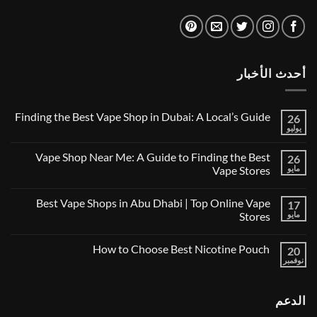
أحدث الأخبار
Finding the Best Vape Shop in Dubai: A Local’s Guide
26
يوليو
لا
توجد
تعليقات
Vape Shop Near Me: A Guide to Finding the Best
26
على
Finding
مايو
Vape Stores
the
لا
Best
توجد
Vape
Best Vape Shops in Abu Dhabi | Top Online Vape
17
تعليقات
Shop
على
in
مايو
Stores
Vape
Dubai:
Shop
لا
A
Near
توجد
Local’s
How to Choose Best Nicotine Pouch
Me:
20
تعليقات
Guide
A
على
نوفمبر
لا
Guide
Best
توجد
Vape
to
تعليقات
Finding
Shops
على
the
in
الدعم
How
Best
Abu
to
Dhabi
Vape