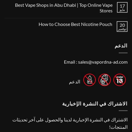
توجد
Vape
Best Vape Shops in Abu Dhabi | Top Online Vape
17
تعليقات
Shop
على
in
مايو
Stores
Vape
Dubai:
Shop
لا
A
Near
توجد
Local’s
How to Choose Best Nicotine Pouch
Me:
20
تعليقات
Guide
A
على
نوفمبر
لا
Guide
Best
توجد
Vape
to
تعليقات
Finding
Shops
على
the
in
الدعم
How
Best
Abu
to
Dhabi
Vape
Choose
Stores
|
Best
Top
Nicotine
Email :
sales@vapordna-ad.com
Online
Pouch
Vape
Stores
الدعم
الاشتراك في النشرة الإخبارية
الاشتراك في النشرة الإخبارية لدينا والحصول على آخر تحديثات
المنتجات!