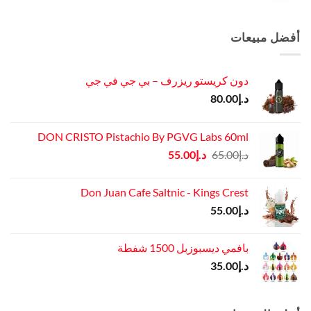
الأصلي
الحالي
هو:
هو:
د.إ45.00.
د.إ37.00.
أفضل مبيعات
دون كريستو ريزرف – بي جي في جي
د.إ
80.00
DON CRISTO Pistachio By PGVG Labs 60ml
السعر
السعر
د.إ
65.00
د.إ
55.00
الأصلي
الحالي
هو:
هو:
Don Juan Cafe Saltnic - Kings Crest
د.إ65.00.
د.إ55.00.
د.إ
55.00
بافمي ديسبوزبل 1500 شفطة
د.إ
35.00