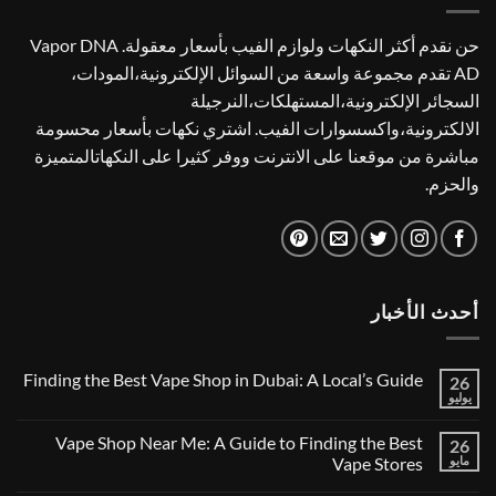
حن نقدم أكثر النكهات ولوازم الفيب بأسعار معقولة. Vapor DNA
AD تقدم مجموعة واسعة من السوائل الإلكترونية،المودات،
السجائر الإلكترونية،المستهلكات،النرجيلة
الالكترونية،واكسسوارات الفيب. اشتري نكهات بأسعار محسومة
مباشرة من موقعنا على الانترنت ووفر كثيرا على النكهاتالمتميزة
والحزم.
أحدث الأخبار
Finding the Best Vape Shop in Dubai: A Local’s Guide
26
يوليو
لا
توجد
تعليقات
Vape Shop Near Me: A Guide to Finding the Best
26
على
Finding
مايو
Vape Stores
the
لا
Best