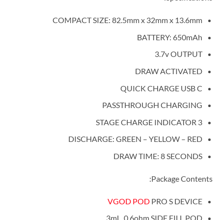
COMPACT SIZE: 82.5mm x 32mm x 13.6mm
BATTERY: 650mAh
3.7v OUTPUT
DRAW ACTIVATED
QUICK CHARGE USB C
PASSTHROUGH CHARGING
3 STAGE CHARGE INDICATOR
DISCHARGE: GREEN – YELLOW – RED
DRAW TIME: 8 SECONDS
Package Contents:
VGOD POD
PRO S DEVICE
3mL, 0.6ohm SIDE FILL POD