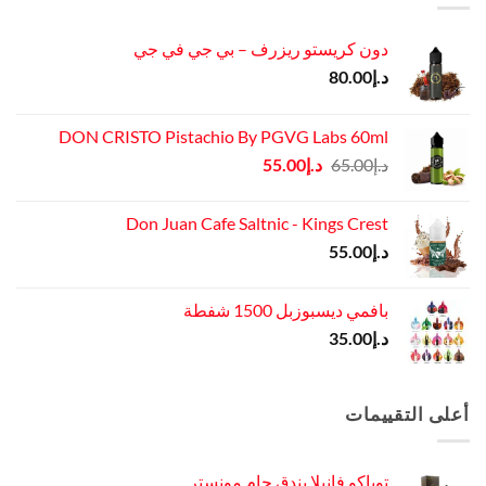
دون كريستو ريزرف – بي جي في جي
د.إ
80.00
DON CRISTO Pistachio By PGVG Labs 60ml
السعر
السعر
د.إ
65.00
د.إ
55.00
الأصلي
الحالي
هو:
هو:
Don Juan Cafe Saltnic - Kings Crest
د.إ65.00.
د.إ55.00.
د.إ
55.00
بافمي ديسبوزبل 1500 شفطة
د.إ
35.00
أعلى التقييمات
توباكو فانيلا بندق جام مونستر