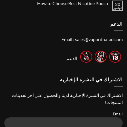
Local’s
How to Choose Best Nicotine Pouch
Me:
20
تعليقات
Guide
A
على
نوفمبر
لا
Guide
Best
توجد
Vape
to
تعليقات
Finding
Shops
على
the
in
الدعم
How
Best
Abu
to
Dhabi
Vape
Choose
Stores
|
Best
Top
Nicotine
Email :
sales@vapordna-ad.com
Online
Pouch
Vape
Stores
الدعم
الاشتراك في النشرة الإخبارية
الاشتراك في النشرة الإخبارية لدينا والحصول على آخر تحديثات
المنتجات!
Email