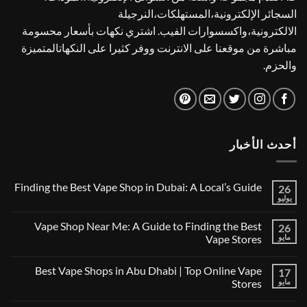
السجائر الإلكترونية،المستهلكات،النرجيلة
الالكترونية،واكسسوارات الفيب. اشتري نكهات بأسعار محسومة
مباشرة من موقعنا على الانترنت ووفر كثيرا على النكهاتالمتميزة
والحزم.
أحدث الأخبار
Finding the Best Vape Shop in Dubai: A Local’s Guide
26
يوليو
لا
توجد
تعليقات
Vape Shop Near Me: A Guide to Finding the Best
26
على
Finding
مايو
Vape Stores
the
لا
Best
توجد
Vape
Best Vape Shops in Abu Dhabi | Top Online Vape
17
تعليقات
Shop
على
in
مايو
Stores
Vape
Dubai:
Shop
لا
A
Near
توجد