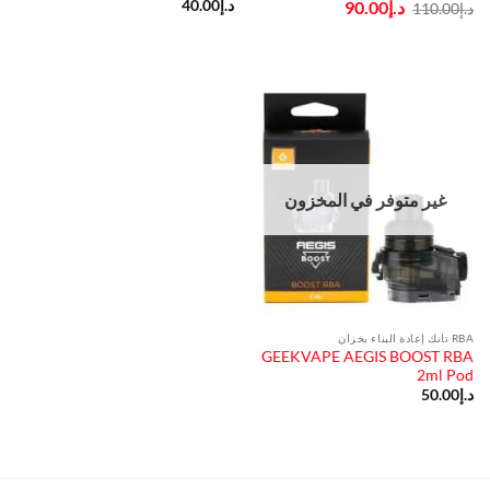
السعر
السعر
د.إ
90.00
د.إ
40.00
د.إ
110.00
الأصلي
الحالي
هو:
هو:
د.إ110.00.
د.إ90.00.
غير متوفر في المخزون
RBA تانك إعادة البناء بخزان
GEEKVAPE AEGIS BOOST RBA
2ml Pod
د.إ
50.00