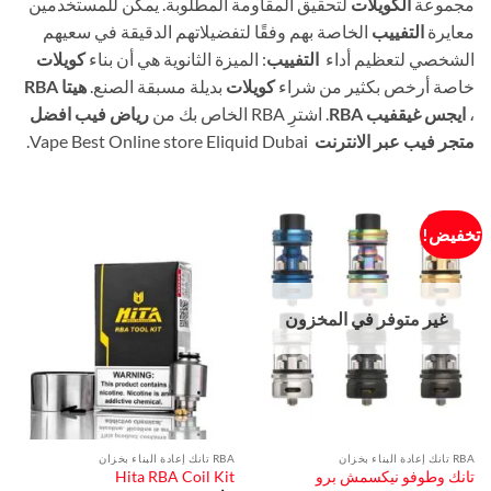
مجموعة
الكويلات
لتحقيق المقاومة المطلوبة. يمكن للمستخدمين
معايرة
التفييب
الخاصة بهم وفقًا لتفضيلاتهم الدقيقة في سعيهم
الشخصي لتعظيم أداء
التفييب
: الميزة الثانوية هي أن بناء
كويلات
خاصة أرخص بكثير من شراء
كويلات
بديلة مسبقة الصنع.
هيتا
RBA
،
ايجس غيقفيب
RBA
. اشترِ RBA الخاص بك من
رياض فيب افضل
متجر فيب عبر الانترنت
Vape Best Online store Eliquid Dubai.
تخفيض!
غير متوفر في المخزون
RBA تانك إعادة البناء بخزان
RBA تانك إعادة البناء بخزان
تانك وطوفو نيكسمش برو
Hita RBA Coil Kit