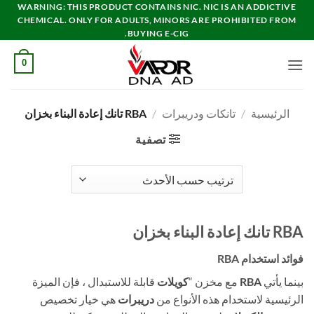
خطي
WARNING: THIS PRODUCT CONTAINS NIC. NIC IS AN ADDICTIVE
CHEMICAL. ONLY FOR ADULTS, MINORS ARE PROHIBITED FROM
لمحتوى
BUYING E-CIG.
0
الرئيسية
/
تانكات ودريبرات
/
RBA تانك إعادة البناء بخزان
تصفية
RBA تانك إعادة البناء بخزان
فوائد استخدام RBA
بينما يأتي
RBA
مع مخزن “
كويلات
قابلة للاستبدال ، فإن الميزة
الرئيسية لاستخدام هذه الأنواع من
دريبرات
هي خيار تخصيص