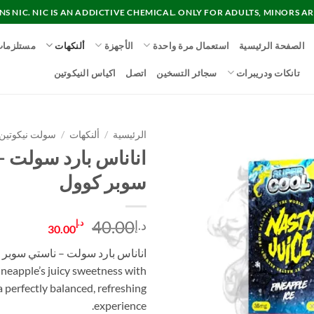
 NIC. NIC IS AN ADDICTIVE CHEMICAL. ONLY FOR ADULTS, MINORS AR
الصفحة الرئيسية
استعمال مرة واحدة
الأجهزة
ألنكهات
مستلزما
تانكات ودريبرات
سجائر التسخين
اتصل
اكياس النيكوتين
الرئيسية
/
ألنكهات
/
سولت نيكوتين
اناناس بارد سولت –
سوبر كوول
السعر
السعر
40.00
د.إ
د.إ
30.00
الأصلي
الحالي
هو:
هو:
pineapple’s juicy sweetness with
د.إ40.00.
د.إ30.00.
r a perfectly balanced, refreshing
experience.