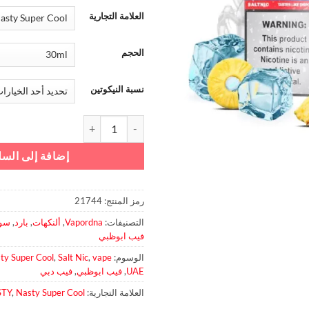
العلامة التجارية
الحجم
نسبة النيكوتين
كمية اناناس بارد سولت – ناستي سوب
إضافة إلى السل
رمز المنتج:
21744
التصنيفات:
Vapordna
,
ألنكهات
,
بارد
,
سول
فيب ابوظبي
الوسوم:
vape
,
Salt Nic
,
ty Super Cool
UAE
,
فيب ابوظبي
,
فيب دبي
العلامة التجارية:
Nasty Super Cool
,
STY