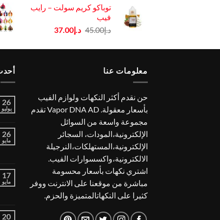
توباكو كريم سولت – رايب
هو:
هو:
فيب
د.إ45.00.
د.إ37.00.
السعر
السعر
د.إ
45.00
د.إ
37.00
الأصلي
الحالي
هو:
هو:
د.إ45.00.
د.إ37.00.
معلومات عنا
أحدث 
حن نقدم أكثر النكهات ولوازم الفيب
26
بأسعار معقولة. Vapor DNA AD تقدم
يوليو
مجموعة واسعة من السوائل
الإلكترونية،المودات، السجائر
26
مايو
الإلكترونية،المستهلكات،النرجيلة
الالكترونية،واكسسوارات الفيب.
اشتري نكهات بأسعار محسومة
17
مباشرة من موقعنا على الانترنت ووفر
مايو
كثيرا على النكهاتالمتميزة والحزم.
20