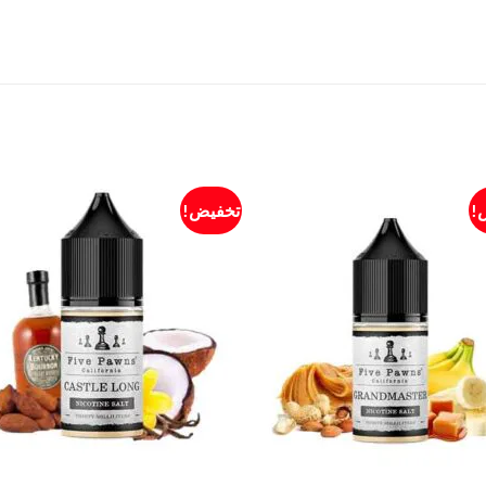
!
تخفيض!