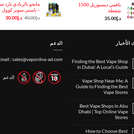
مانجو بالزبادي بارد 
بافمي ديسبوزبل 1500
د.إ50.00.
د.إ45.00.
– ناستي سوبر كوول
شفطة
السعر
الس
د.إ
40.00
د.إ
30.00
د.إ
35.00
الأصلي
الح
هو:
هو:
د.إ40.00.
د.إ30.00.
الأخبار
الدعم
mail :
sales@vapordna-ad.com
Finding the Best Vape Shop
in Dubai: A Local’s Guide
لا
الدعم
توجد
Vape Shop Near Me: A
تعليقات
على
Guide to Finding the Best
Finding
Vape Stores
the
Best
لا
Vape
توجد
Shop
Best Vape Shops in Abu
تعليقات
in
على
Dhabi | Top Online Vape
Dubai:
Vape
A
Stores
Shop
Local’s
Near
لا
Guide
Me:
توجد
A
How to Choose Best
تعليقات
Guide