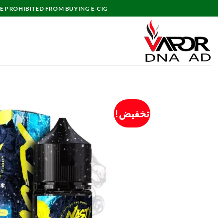
خطي
E PROHIBITED FROM BUYING E-CIG.
لمحتوى
تخفيض!