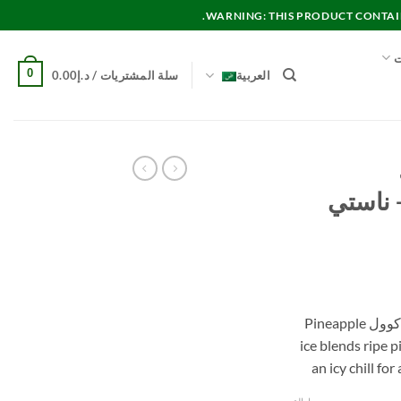
WARNING: THIS PRODUCT CONTAINS
ت
0
العربية
سلة المشتريات /
د.إ
0.00
 ناستي
اناناس بارد سولت – ناستي سوبر كوول Pineapple
ice blends ripe 
an icy chill fo