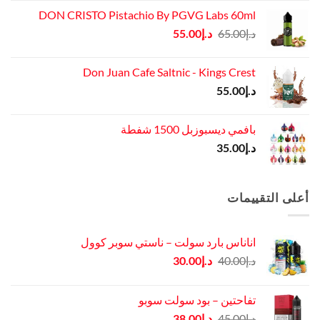
DON CRISTO Pistachio By PGVG Labs 60ml
السعر
السعر
د.إ
65.00
د.إ
55.00
الأصلي
الحالي
هو:
هو:
Don Juan Cafe Saltnic - Kings Crest
د.إ65.00.
د.إ55.00.
د.إ
55.00
بافمي ديسبوزبل 1500 شفطة
د.إ
35.00
أعلى التقييمات
اناناس بارد سولت – ناستي سوبر كوول
السعر
السعر
د.إ
40.00
د.إ
30.00
الأصلي
الحالي
هو:
هو:
تفاحتين – بود سولت سوبو
د.إ40.00.
د.إ30.00.
السعر
السعر
د.إ
45.00
د.إ
38.00