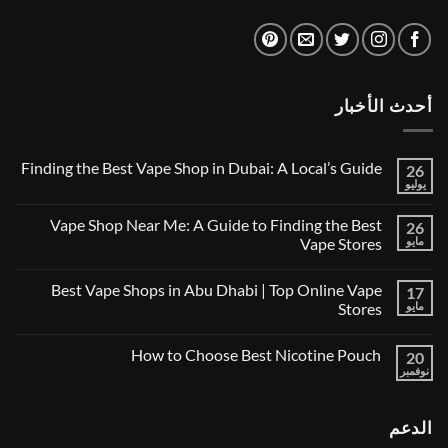
أحدث الأخبار
Finding the Best Vape Shop in Dubai: A Local’s Guide
26
يوليو
لا
توجد
تعليقات
Vape Shop Near Me: A Guide to Finding the Best
26
على
Finding
مايو
Vape Stores
the
لا
Best
توجد
Vape
Best Vape Shops in Abu Dhabi | Top Online Vape
17
تعليقات
Shop
على
in
مايو
Stores
Vape
Dubai:
Shop
لا
A
Near
توجد
Local’s
How to Choose Best Nicotine Pouch
Me:
20
تعليقات
Guide
A
على
نوفمبر
لا
Guide
Best
توجد
Vape
to
تعليقات
Finding
Shops
على
the
in
الدعم
How
Best
Abu
to
Dhabi
Vape