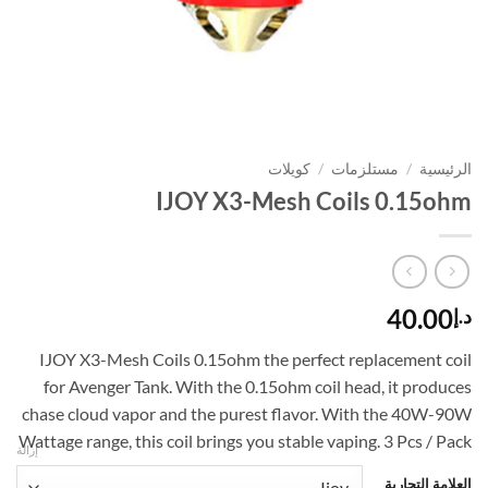
الرئيسية
/
مستلزمات
/
كويلات
IJOY X3-Mesh Coils 0.15ohm
40.00
د.إ
IJOY X3-Mesh Coils 0.15ohm the perfect replacement coil
for Avenger Tank. With the 0.15ohm coil head, it produces
chase cloud vapor and the purest flavor. With the 40W-90W
Wattage range, this coil brings you stable vaping. 3 Pcs / Pack
إزالة
العلامة التجارية