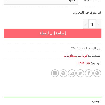
غير متوفر في المخزون
كمية IJOY X3-Mesh Coils 0.15ohm
إضافة إلى السلة
رمز المنتج:
2553-2554
التصنيفات:
كويلات
,
مستلزمات
الوسوم:
Ijoy
,
Coils
الوصف