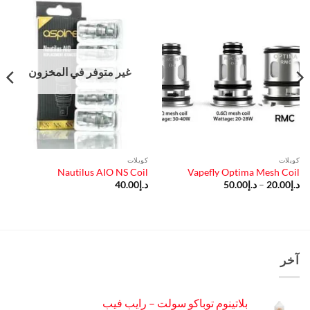
غير متوفر في المخزون
كويلات
كويلات
Nautilus AIO NS Coil
Vapefly Optima Mesh Coil
نطاق
د.إ
20.00
–
د.إ
50.00
د.إ
40.00
السعر:
من
خلال
آخر
بلاتينوم توباكو سولت – رايب فيب