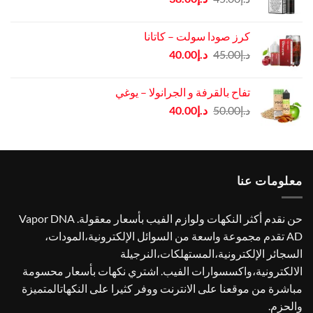
الأصلي
الحالي
هو:
هو:
كرز صودا سولت – كاتانا
د.إ45.00.
د.إ38.00.
السعر
السعر
د.إ
45.00
د.إ
40.00
الأصلي
الحالي
هو:
هو:
تفاح بالقرفة و الجرانولا – يوغي
د.إ45.00.
د.إ40.00.
السعر
السعر
د.إ
50.00
د.إ
40.00
الأصلي
الحالي
هو:
هو:
د.إ50.00.
د.إ40.00.
معلومات عنا
حن نقدم أكثر النكهات ولوازم الفيب بأسعار معقولة. Vapor DNA
AD تقدم مجموعة واسعة من السوائل الإلكترونية،المودات،
السجائر الإلكترونية،المستهلكات،النرجيلة
الالكترونية،واكسسوارات الفيب. اشتري نكهات بأسعار محسومة
مباشرة من موقعنا على الانترنت ووفر كثيرا على النكهاتالمتميزة
والحزم.