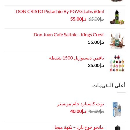
DON CRISTO Pistachio By PGVG Labs 60ml
السعر
السعر
د.إ
65.00
د.إ
55.00
الأصلي
الحالي
هو:
هو:
Don Juan Cafe Saltnic - Kings Crest
د.إ65.00.
د.إ55.00.
د.إ
55.00
بافمي ديسبوزبل 1500 شفطة
د.إ
35.00
أعلى التقييمات
توت كاستارد جام مونستر
السعر
السعر
د.إ
45.00
د.إ
40.00
الأصلي
الحالي
هو:
هو:
مانجو خوخ بارد – نكهة ميجا
د.إ45.00.
د.إ40.00.