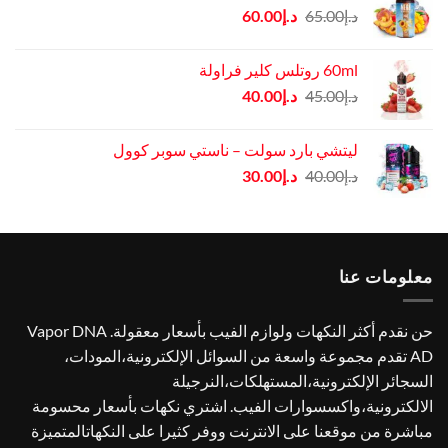
السعر
السعر
د.إ
65.00
د.إ
60.00
الأصلي
الحالي
هو:
هو:
60ml روتلس كلير فراولة
د.إ65.00.
د.إ60.00.
السعر
السعر
د.إ
45.00
د.إ
40.00
الأصلي
الحالي
هو:
هو:
ليتشي بارد سولت – ناستي سوبر كوول
د.إ45.00.
د.إ40.00.
السعر
السعر
د.إ
40.00
د.إ
30.00
الأصلي
الحالي
هو:
هو:
د.إ40.00.
د.إ30.00.
معلومات عنا
حن نقدم أكثر النكهات ولوازم الفيب بأسعار معقولة. Vapor DNA
AD تقدم مجموعة واسعة من السوائل الإلكترونية،المودات،
السجائر الإلكترونية،المستهلكات،النرجيلة
الالكترونية،واكسسوارات الفيب. اشتري نكهات بأسعار محسومة
مباشرة من موقعنا على الانترنت ووفر كثيرا على النكهاتالمتميزة