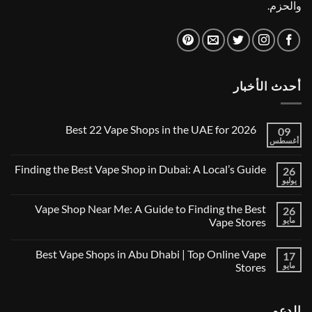
والحزم.
أحدث الأخبار
Best 22 Vape Shops in the UAE for 2026
09
أغسطس
لا
توجد
تعليقات
Finding the Best Vape Shop in Dubai: A Local’s Guide
26
على
Best
يوليو
لا
22
توجد
Vape
تعليقات
Vape Shop Near Me: A Guide to Finding the Best
Shops
26
على
in
Finding
مايو
Vape Stores
the
the
UAE
لا
Best
for
توجد
Vape
Best Vape Shops in Abu Dhabi | Top Online Vape
2026
17
تعليقات
Shop
على
in
مايو
Stores
Vape
Dubai:
Shop
لا
A
Near
توجد
Local’s
Me:
تعليقات
Guide
الدعم
A
على