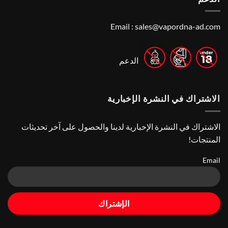
Guide
Best
Vape
to
Finding
Shops
the
in
Email :
sales@vapordna-ad.com
Best
Abu
Dhabi
Vape
Stores
|
Top
Online
الدعم
Vape
Stores
الاشتراك في النشرة الإخبارية
الاشتراك في النشرة الإخبارية لدينا والحصول على آخر تحديثات
المنتجات!
Email