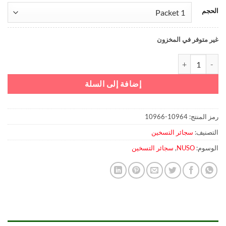
الحجم
غير متوفر في المخزون
كمية NUSO Green Packet
إضافة إلى السلة
رمز المنتج:
10964-10966
التصنيف:
سجائر التسخين
الوسوم:
NUSO
,
سجائر التسخين