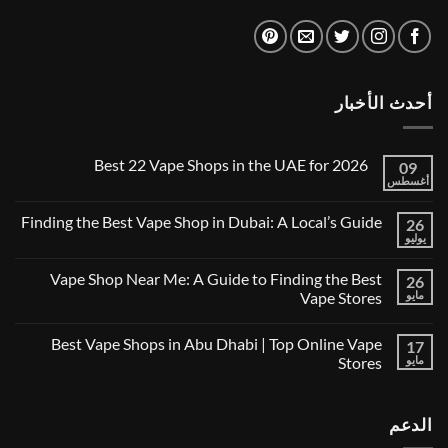
أحدث الأخبار
Best 22 Vape Shops in the UAE for 2026
09
أغسطس
لا
توجد
تعليقات
Finding the Best Vape Shop in Dubai: A Local’s Guide
26
على
Best
يوليو
لا
22
توجد
Vape
تعليقات
Vape Shop Near Me: A Guide to Finding the Best
Shops
26
على
in
Finding
مايو
Vape Stores
the
the
UAE
لا
Best
for
توجد
Vape
Best Vape Shops in Abu Dhabi | Top Online Vape
2026
17
تعليقات
Shop
على
in
مايو
Stores
Vape
Dubai:
Shop
لا
A
Near
توجد
Local’s
Me:
تعليقات
Guide
الدعم
A
على
Guide
Best
Vape
to