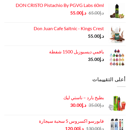
DON CRISTO Pistachio By PGVG Labs 60ml
السعر
السعر
د.إ
65.00
د.إ
55.00
الأصلي
الحالي
هو:
هو:
Don Juan Cafe Saltnic - Kings Crest
د.إ65.00.
د.إ55.00.
د.إ
55.00
بافمي ديسبوزبل 1500 شفطة
د.إ
35.00
أعلى التقييمات
بطيخ بارد – ناستي ليك
السعر
السعر
د.إ
35.00
د.إ
30.00
الأصلي
الحالي
هو:
هو:
فابورسو اكسروس 5 سحبة سيجارة
د.إ35.00.
د.إ30.00.
السعر
السعر
د.إ
130.00
د.إ
120.00