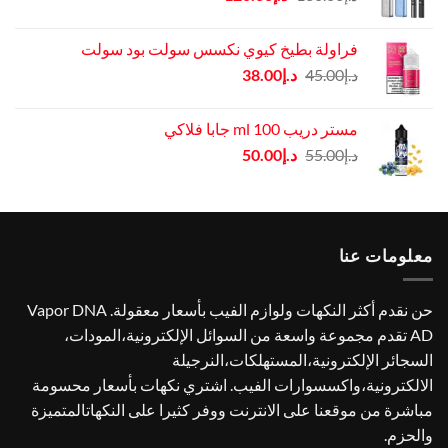
الأصلي
الحالي
هو:
هو:
فراولة بطيخ كيوي نكسس سولت بود سولت
د.إ130.00.
د.إ120.00.
السعر
السعر
د.إ
45.00
د.إ
38.00
الأصلي
الحالي
هو:
هو:
مستر دريب ml 100 جابا فلاكي
د.إ45.00.
د.إ38.00.
السعر
السعر
د.إ
55.00
د.إ
50.00
الأصلي
الحالي
هو:
هو:
د.إ55.00.
د.إ50.00.
معلومات عنا
حن نقدم أكثر النكهات ولوازم الفيب بأسعار معقولة. Vapor DNA
AD تقدم مجموعة واسعة من السوائل الإلكترونية،المودات،
السجائر الإلكترونية،المستهلكات،النرجيلة
الالكترونية،واكسسوارات الفيب. اشتري نكهات بأسعار محسومة
مباشرة من موقعنا على الانترنت ووفر كثيرا على النكهاتالمتميزة
والحزم.