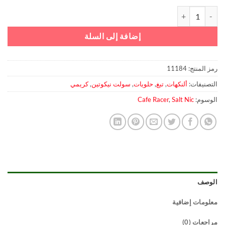
كمية Salty Bastard Tobacco By Cafe Racer
إضافة إلى السلة
رمز المنتج:
11184
التصنيفات:
ألنكهات
,
تبغ
,
حلويات
,
سولت نيكوتين
,
كريمي
الوسوم:
Salt Nic
,
Cafe Racer
الوصف
معلومات إضافية
مراجعات (0)