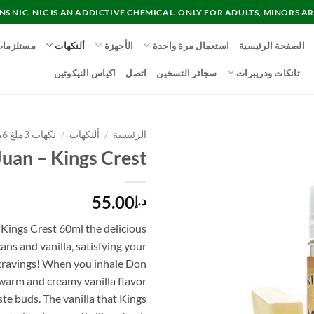
 NIC. NIC IS AN ADDICTIVE CHEMICAL. ONLY FOR ADULTS, MINORS AR
الصفحة الرئيسية
استعمال مرة واحدة
الأجهزة
ألنكهات
مستلزما
تانكات ودريبرات
سجائر التسخين
اتصل
اكياس النيكوتين
الرئيسية
/
ألنكهات
/
نكهات 3ملغ 6ملغ 12ملغ 18ملغ
uan – Kings Crest
55.00
د.إ
Kings Crest 60ml the delicious
cans and vanilla, satisfying your
cravings! When you inhale Don
 warm and creamy vanilla flavor
ste buds. The vanilla that Kings