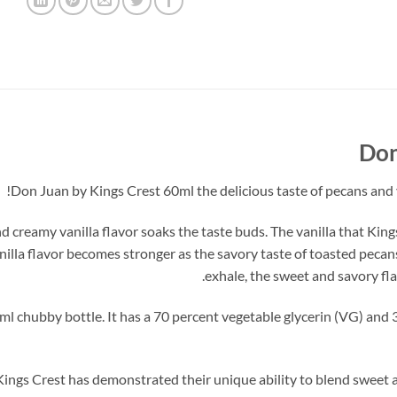
Don
Don Juan by Kings Crest 60ml the delicious taste of pecans and va
reamy vanilla flavor soaks the taste buds. The vanilla that Kings 
nilla flavor becomes stronger as the savory taste of toasted peca
exhale, the sweet and savory fla
ml chubby bottle. It has a 70 percent vegetable glycerin (VG) and 
Kings Crest has demonstrated their unique ability to blend sweet a