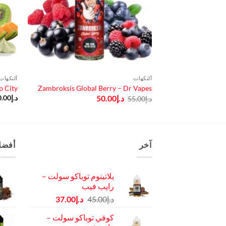
ألنكهات
ألنكهات
 City
Zambroksis Global Berry – Dr Vapes
السعر
السعر
د.إ
50.00
د.إ
0.00
د.إ
55.00
الأصلي
الحالي
هو:
هو:
د.إ55.00.
د.إ50.00.
آخر
أفضل
بلاتينوم توباكو سولت –
رايب فيب
السعر
السعر
د.إ
45.00
د.إ
37.00
الأصلي
الحالي
كوفي توباكو سولت –
هو:
هو: