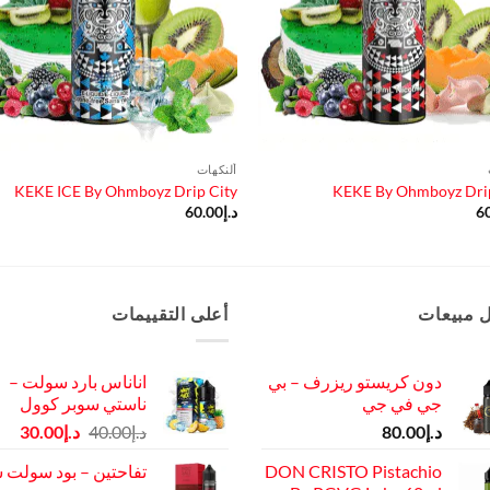
ألنكهات
KEKE ICE By Ohmboyz Drip City
KEKE By Ohmboyz Drip
6
د.إ
60.00
 مبيعات
أعلى التقييمات
دون كريستو ريزرف – بي
اناناس بارد سولت –
جي في جي
ناستي سوبر كوول
السعر
الس
د.إ
80.00
د.إ
40.00
د.إ
30.00
الأصلي
الح
DON CRISTO Pistachio
تفاحتين – بود سولت 
هو:
هو: