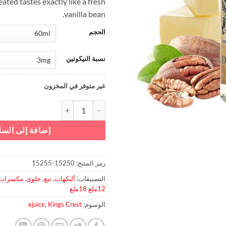
eated tastes exactly like a fresh
vanilla bean.
الحجم
نسبة النيكوتين
غير متوفر في المخزون
كمية Don Juan - Kings Crest
إضافة إلى السل
رمز المنتج:
15250-15255
التصنيفات:
ألنكهات
,
تبغ
,
حلوى
,
مكسرات
12ملغ 18ملغ
الوسوم:
Kings Crest
,
ejuice