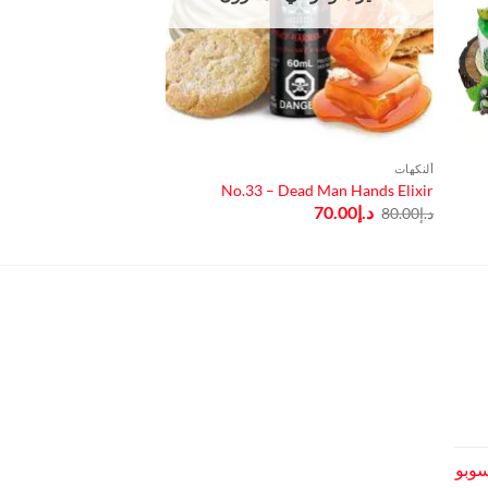
ألنكهات
ألنكهات
y Ohmboyz Drip City
No.33 – Dead Man Hands Elixir
السعر
السعر
د.إ
70.00
د.إ
60.00
د.إ
80.00
الأصلي
الحالي
هو:
هو:
د.إ80.00.
د.إ70.00.
عر
الي
سوبو