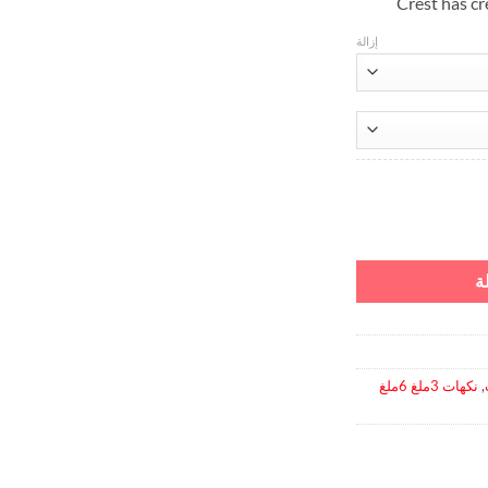
Crest has cr
إزالة
ة
,
نكهات 3ملغ 6ملغ