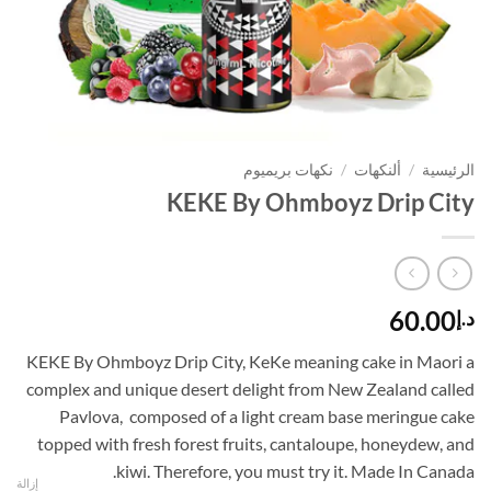
الرئيسية
/
ألنكهات
/
نكهات بريميوم
KEKE By Ohmboyz Drip City
60.00
د.إ
KEKE By Ohmboyz Drip City, KeKe meaning cake in Maori a
complex and unique desert delight from New Zealand called
Pavlova, composed of a light cream base meringue cake
topped with fresh forest fruits, cantaloupe, honeydew, and
kiwi. Therefore, you must try it. Made In Canada.
إزالة