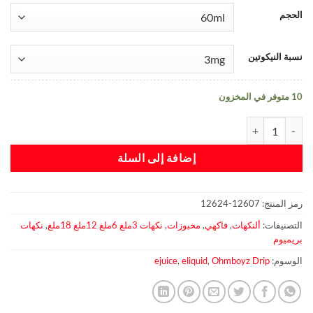
الحجم
نسبة النيكوتين
10 متوفر في المخزون
كمية KEKE By Ohmboyz Drip City
إضافة إلى السلة
رمز المنتج:
12607-12624
التصنيفات:
ألنكهات
,
فاكهي
,
مخبوزات
,
نكهات 3ملغ 6ملغ 12ملغ 18ملغ
,
نكهات
بريميوم
الوسوم:
Ohmboyz Drip
,
eliquid
,
ejuice