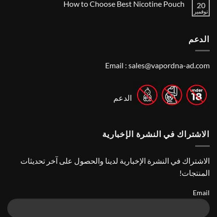
How to Choose Best Nicotine Pouch
Me:
20
تعليقات
Guide
A
على
نوفمبر
لا
Guide
Best
توجد
Vape
to
تعليقات
Finding
Shops
على
the
in
الدعم
How
Best
Abu
to
Dhabi
Vape
Choose
Stores
|
Best
Top
Nicotine
Email :
sales@vapordna-ad.com
Online
Pouch
Vape
Stores
الدعم
الاشتراك في النشرة الإخبارية
الاشتراك في النشرة الإخبارية لدينا والحصول على آخر تحديثات
المنتجات!
Email