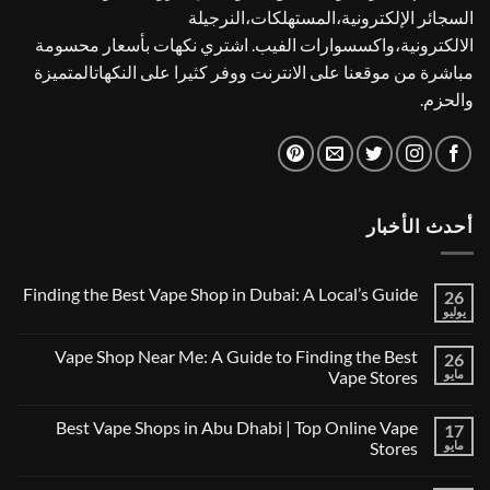
السجائر الإلكترونية،المستهلكات،النرجيلة
الالكترونية،واكسسوارات الفيب. اشتري نكهات بأسعار محسومة
مباشرة من موقعنا على الانترنت ووفر كثيرا على النكهاتالمتميزة
والحزم.
أحدث الأخبار
Finding the Best Vape Shop in Dubai: A Local’s Guide
26
يوليو
لا
توجد
تعليقات
Vape Shop Near Me: A Guide to Finding the Best
26
على
Finding
مايو
Vape Stores
the
لا
Best
توجد
Vape
Best Vape Shops in Abu Dhabi | Top Online Vape
17
تعليقات
Shop
على
in
مايو
Stores
Vape
Dubai:
Shop
لا
A
Near
توجد
Local’s