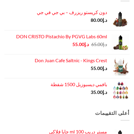
دون كريستو ريزرف – بي جي في جي
د.إ
80.00
DON CRISTO Pistachio By PGVG Labs 60ml
السعر
السعر
د.إ
65.00
د.إ
55.00
الأصلي
الحالي
هو:
هو:
Don Juan Cafe Saltnic - Kings Crest
د.إ65.00.
د.إ55.00.
د.إ
55.00
بافمي ديسبوزبل 1500 شفطة
د.إ
35.00
أعلى التقييمات
مستر دريب ml 100 جابا فلاكي