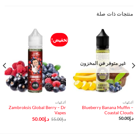
منتجات ذات صلة
تخفيض!
غير متوفر في المخزون
ألنكهات
ألنكهات
Zambroksis Global Berry – Dr
Blueberry Banana Muffin –
Vapes
Coastal Clouds
السعر
السعر
د.إ
50.00
د.إ
50.00
د.إ
55.00
الأصلي
الحالي
هو:
هو:
د.إ55.00.
د.إ50.00.