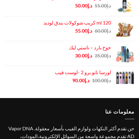
السعر
السعر
د.إ
55.00
د.إ
50.00
الأصلي
الحالي
هو:
هو:
120 ml كريب شوكولات بندق لوديد
د.إ55.00.
د.إ50.00.
السعر
السعر
د.إ
60.00
د.إ
55.00
الأصلي
الحالي
هو:
هو:
خوخ بارد – ناستي ليك
د.إ60.00.
د.إ55.00.
السعر
السعر
د.إ
35.00
د.إ
30.00
الأصلي
الحالي
هو:
هو:
اورسا نانو برو 2 -لوست فيب
د.إ35.00.
د.إ30.00.
السعر
السعر
د.إ
100.00
د.إ
90.00
الأصلي
الحالي
هو:
هو:
د.إ100.00.
د.إ90.00.
معلومات عنا
حن نقدم أكثر النكهات ولوازم الفيب بأسعار معقولة. Vapor DNA
AD تقدم مجموعة واسعة من السوائل الإلكترونية،المودات،