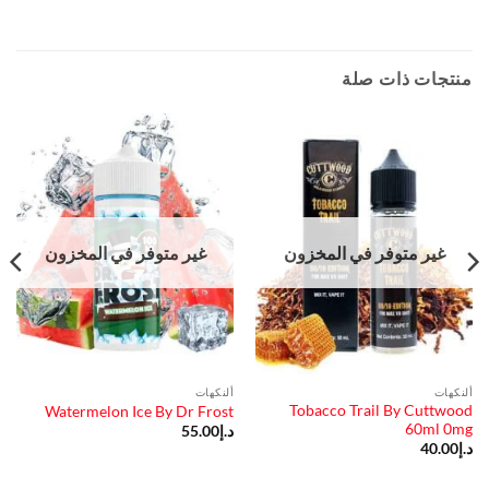
منتجات ذات صلة
غير متوفر في المخزون
غير متوفر في المخزون
ألنكهات
ألنكهات
Tobacco Trail By Cuttwood
Watermelon Ice By Dr Frost
60ml 0mg
د.إ
55.00
د.إ
40.00