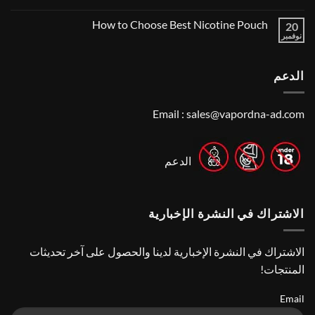
Shop
لا
A
Near
توجد
Local’s
How to Choose Best Nicotine Pouch
Me:
20
تعليقات
Guide
A
على
نوفمبر
لا
Guide
Best
توجد
Vape
to
تعليقات
Finding
Shops
على
the
in
الدعم
How
Best
Abu
to
Dhabi
Vape
Choose
Stores
|
Best
Top
Nicotine
Email :
sales@vapordna-ad.com
Online
Pouch
Vape
Stores
الدعم
الاشتراك في النشرة الإخبارية
الاشتراك في النشرة الإخبارية لدينا والحصول على آخر تحديثات
المنتجات!
Email