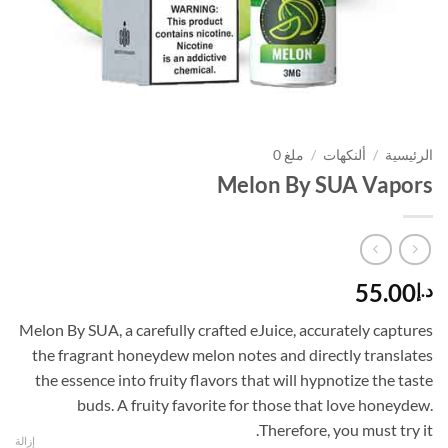
الرئيسية
/
ألنكهات
/
ملغ 0
Melon By SUA Vapors
55.00
د.إ
Melon By SUA, a carefully crafted eJuice, accurately captures
the fragrant honeydew melon notes and directly translates
the essence into fruity flavors that will hypnotize the taste
buds. A fruity favorite for those that love honeydew.
Therefore, you must try it.
إزالة