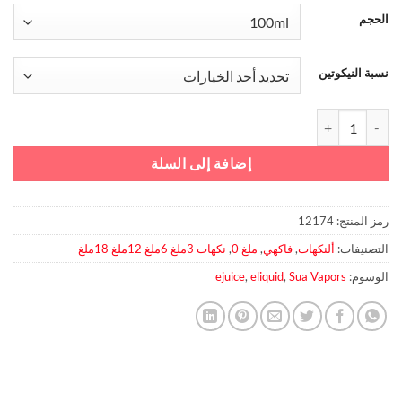
الحجم
نسبة النيكوتين
كمية Melon By SUA Vapors
إضافة إلى السلة
رمز المنتج:
12174
التصنيفات:
ألنكهات
,
فاكهي
,
ملغ 0
,
نكهات 3ملغ 6ملغ 12ملغ 18ملغ
الوسوم:
Sua Vapors
,
eliquid
,
ejuice