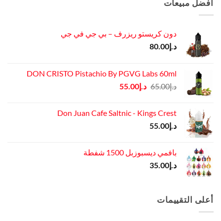
أفضل مبيعات
دون كريستو ريزرف – بي جي في جي
د.إ
80.00
DON CRISTO Pistachio By PGVG Labs 60ml
السعر
السعر
د.إ
65.00
د.إ
55.00
الأصلي
الحالي
هو:
هو:
Don Juan Cafe Saltnic - Kings Crest
د.إ65.00.
د.إ55.00.
د.إ
55.00
بافمي ديسبوزبل 1500 شفطة
د.إ
35.00
أعلى التقييمات