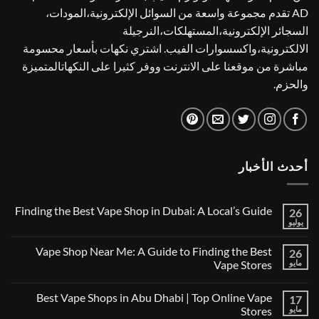
AD تقدم مجموعة واسعة من السوائل الإلكترونية،المودات،
السجائر الإلكترونية،المستهلكات،النرجيلة
الالكترونية،واكسسوارات الفيب. اشتري نكهات بأسعار محسومة
مباشرة من موقعنا على الانترنت ووفر كثيرا على النكهاتالمتميزة
والحزم.
أحدث الأخبار
Finding the Best Vape Shop in Dubai: A Local’s Guide
26
يوليو
لا
توجد
تعليقات
Vape Shop Near Me: A Guide to Finding the Best
26
على
Finding
مايو
Vape Stores
the
لا
Best
توجد
Vape
Best Vape Shops in Abu Dhabi | Top Online Vape
17
تعليقات
Shop
على
in
مايو
Stores
Vape
Dubai: