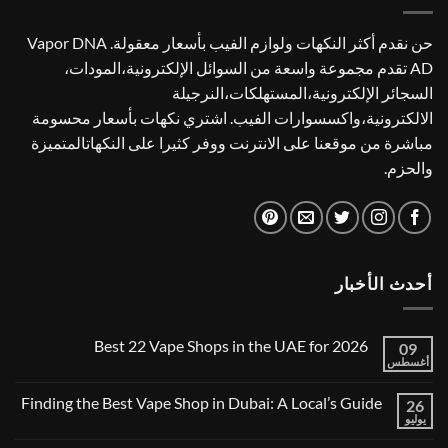
حن نقدم أكثر النكهات ولوازم الفيب بأسعار معقولة. Vapor DNA
AD تقدم مجموعة واسعة من السوائل الإلكترونية،المودات،
السجائر الإلكترونية،المستهلكات،النرجيلة
الالكترونية،واكسسوارات الفيب. اشتري نكهات بأسعار محسومة
مباشرة من موقعنا على الانترنت ووفر كثيرا على النكهاتالمتميزة
والحزم.
أحدث الأخبار
Best 22 Vape Shops in the UAE for 2026
09
أغسطس
لا
توجد
تعليقات
Finding the Best Vape Shop in Dubai: A Local’s Guide
26
على
Best
يوليو
لا
22
توجد
Vape