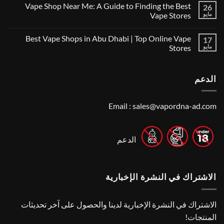
تعليقات
Vape Shop Near Me: A Guide to Finding the Best
Shops
26
على
in
Finding
مايو
Vape Stores
the
the
UAE
لا
Best
for
توجد
Vape
Best Vape Shops in Abu Dhabi | Top Online Vape
2026
17
تعليقات
Shop
على
in
مايو
Stores
Vape
Dubai:
Shop
لا
A
Near
توجد
Local’s
Me:
تعليقات
Guide
الدعم
A
على
Guide
Best
Vape
to
Finding
Shops
the
in
Email :
sales@vapordna-ad.com
Best
Abu
Dhabi
Vape
Stores
|
Top
Online
الدعم
Vape
Stores
الاشتراك في النشرة الإخبارية
الاشتراك في النشرة الإخبارية لدينا والحصول على آخر تحديثات
المنتجات!