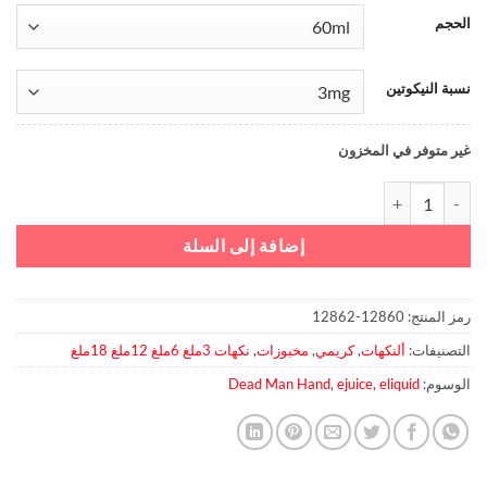
الحجم
نسبة النيكوتين
غير متوفر في المخزون
كمية No.66 - Dead Man Hands Elixir
إضافة إلى السلة
رمز المنتج:
12860-12862
التصنيفات:
ألنكهات
,
كريمي
,
مخبوزات
,
نكهات 3ملغ 6ملغ 12ملغ 18ملغ
الوسوم:
eliquid
,
ejuice
,
Dead Man Hand