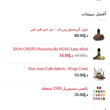
الأصلي
الحالي
هو:
هو:
د.إ45.00.
د.إ37.00.
أفضل مبيعات
دون كريستو ريزرف – بي جي في جي
د.إ
80.00
DON CRISTO Pistachio By PGVG Labs 60ml
السعر
السعر
د.إ
65.00
د.إ
55.00
الأصلي
الحالي
هو:
هو:
Don Juan Cafe Saltnic - Kings Crest
د.إ65.00.
د.إ55.00.
د.إ
55.00
بافمي ديسبوزبل 1500 شفطة
د.إ
35.00