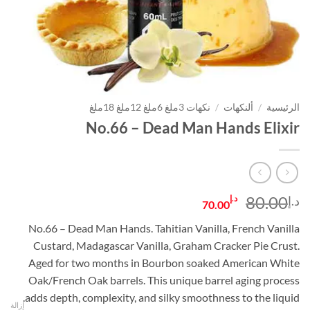
الرئيسية
/
ألنكهات
/
نكهات 3ملغ 6ملغ 12ملغ 18ملغ
No.66 – Dead Man Hands Elixir
السعر
السعر
80.00
د.إ
د.إ
70.00
الأصلي
الحالي
No.66 – Dead Man Hands. Tahitian Vanilla, French Vanilla
هو:
هو:
Custard, Madagascar Vanilla, Graham Cracker Pie Crust.
د.إ80.00.
د.إ70.00.
Aged for two months in Bourbon soaked American White
Oak/French Oak barrels. This unique barrel aging process
adds depth, complexity, and silky smoothness to the liquid.
إزالة