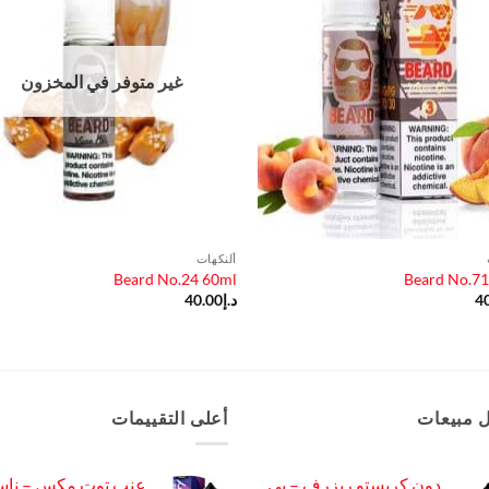
غير متوفر في المخزون
ألنكهات
Beard No.24 60ml
Beard No.71
4
د.إ
40.00
 مبيعات
أعلى التقييمات
دون كريستو ريزرف – بي
عنب توت مكس – ناس