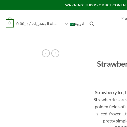
WARNING: THIS PRODUCT CONTAINS
ت
0
العربية
سلة المشتريات /
د.إ
0.00
Strawber
Strawberry Ice, D
Strawberries are
golden fields of
sliced, frozen
pretty simple