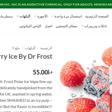
 NIC. NIC IS AN ADDICTIVE CHEMICAL. ONLY FOR ADULTS, MINORS AR
الصفحة الرئيسية
استعمال مرة واحدة
الأجهزة
ألنكهات
مستلزما
تانكات ودريبرات
سجائر التسخين
اتصل
اكياس النيكوتين
الرئيسية
/
ألنكهات
/
ملغ 0
ry Ice By Dr Frost
55.00
د.إ
r. Frost Polar Ice Vape line-up.
 delicately handpicked from the
 the UK, washed in spring water,
…then SMASHED to an icy pulp –
! But the flavor is incredible!!!