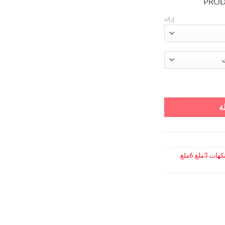
PROD
إزالة
ة
نكهات 3ملغ 6ملغ