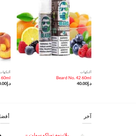
ألنكهات
ألنكهات
 60ml
Beard No. 42 60ml
د.إ
40.00
د.إ
0.00
آخر
أفضل
بلاتينوم توباكو سولت –