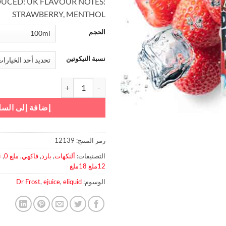
UCED: UK FLAVOUR NOTES:
STRAWBERRY, MENTHOL
الحجم
نسبة النيكوتين
كمية Strawberry Ice By Dr Frost
إضافة إلى السل
رمز المنتج:
12139
التصنيفات:
ألنكهات
,
بارد
,
فاكهي
,
ملغ 0
,
12ملغ 18ملغ
الوسوم:
eliquid
,
ejuice
,
Dr Frost