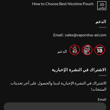
Near
توجد
Local’s
How to Choose Best Nicotine Pouch
Me:
20
تعليقات
Guide
A
على
نوفمبر
لا
Guide
Best
توجد
Vape
to
تعليقات
Finding
Shops
على
the
in
الدعم
How
Best
Abu
to
Dhabi
Vape
Choose
Stores
|
Best
Top
Nicotine
Email :
sales@vapordna-ad.com
Online
Pouch
Vape
Stores
الدعم
الاشتراك في النشرة الإخبارية
الاشتراك في النشرة الإخبارية لدينا والحصول على آخر تحديثات
المنتجات!
Email