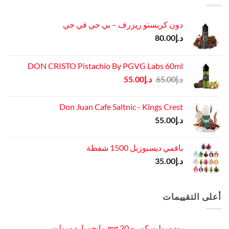
دون كريستو ريزرف – بي جي في جي
د.إ
80.00
DON CRISTO Pistachio By PGVG Labs 60ml
السعر
السعر
د.إ
65.00
د.إ
55.00
الأصلي
الحالي
هو:
هو:
Don Juan Cafe Saltnic - Kings Crest
د.إ65.00.
د.إ55.00.
د.إ
55.00
بافمي ديسبوزبل 1500 شفطة
د.إ
35.00
أعلى التقييمات
بود سولت كور – mg 20 مانجو بارد سولت