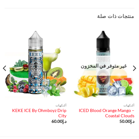
منتجات ذات صلة
غير متوفر في المخزون
ألنكهات
ألنكهات
KEKE ICE By Ohmboyz Drip
ICED Blood Orange Mango –
City
Coastal Clouds
د.إ
50.00
د.إ
60.00