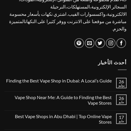
السجائر الإلكترونية،المستهلكات،النرجيلة
الالكترونية،واكسسوارات الفيب. اشتري نكهات بأسعار محسومة
مباشرة من موقعنا على الانترنت ووفر كثيرا على النكهاتالمتميزة
والحزم.
أحدث الأخبار
Finding the Best Vape Shop in Dubai: A Local’s Guide
26
يوليو
لا
توجد
تعليقات
Vape Shop Near Me: A Guide to Finding the Best
26
على
Finding
مايو
Vape Stores
the
لا
Best
توجد
Vape
Best Vape Shops in Abu Dhabi | Top Online Vape
17
تعليقات
Shop
على
in
مايو
Stores
Vape
Dubai:
Shop
لا
A