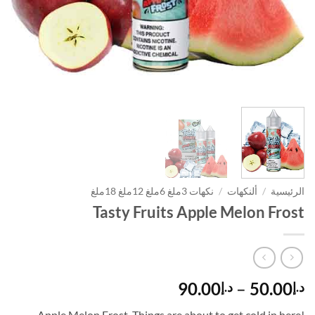
الرئيسية
/
ألنكهات
/
نكهات 3ملغ 6ملغ 12ملغ 18ملغ
Tasty Fruits Apple Melon Frost
نطاق
90.00
–
50.00
د.إ
د.إ
السعر:
Apple Melon Frost, Things are about to get cold in here!