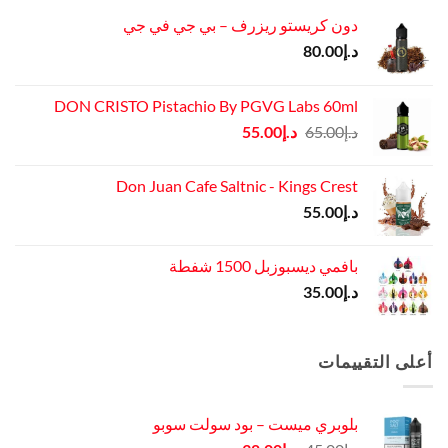
دون كريستو ريزرف – بي جي في جي
د.إ
80.00
DON CRISTO Pistachio By PGVG Labs 60ml
السعر
السعر
د.إ
65.00
د.إ
55.00
الأصلي
الحالي
هو:
هو:
Don Juan Cafe Saltnic - Kings Crest
د.إ65.00.
د.إ55.00.
د.إ
55.00
بافمي ديسبوزبل 1500 شفطة
د.إ
35.00
أعلى التقييمات
بلوبري ميست – بود سولت سوبو