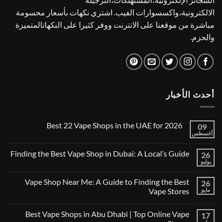
الالكترونية،واكسسوارات الفيب. اشتري نكهات بأسعار محسومة
مباشرة من موقعنا على الانترنت ووفر كثيرا على النكهاتالمتميزة
والحزم.
أحدث الأخبار
Best 22 Vape Shops in the UAE for 2026
09
أغسطس
لا
توجد
تعليقات
Finding the Best Vape Shop in Dubai: A Local’s Guide
26
على
Best
يوليو
لا
22
توجد
Vape
تعليقات
Vape Shop Near Me: A Guide to Finding the Best
Shops
26
على
in
Finding
مايو
Vape Stores
the
the
UAE
لا
Best
for
توجد
Vape
Best Vape Shops in Abu Dhabi | Top Online Vape
2026
17
تعليقات
Shop
على
in
مايو