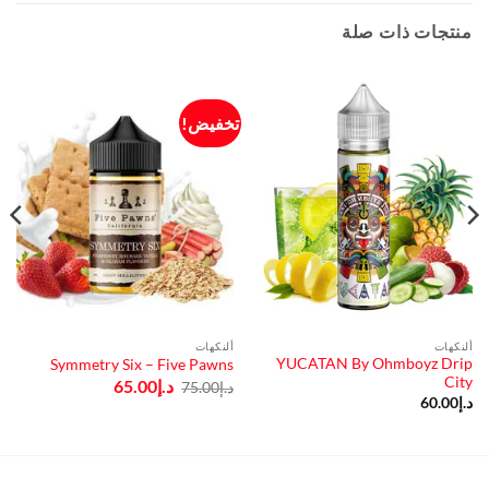
منتجات ذات صلة
تخفيض!
ألنكهات
ألنكهات
YUCATAN By Ohmboyz Drip
Symmetry Six – Five Pawns
City
السعر
السعر
د.إ
65.00
د.إ
75.00
الأصلي
الحالي
د.إ
60.00
هو:
هو:
د.إ75.00.
د.إ65.00.