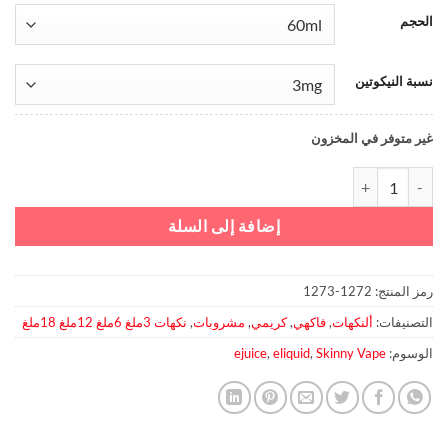
الحجم
نسبة النيكوتين
غير متوفر في المخزون
كمية Pina Colada By Skinny Vape 60ml 3 mg
إضافة إلى السلة
رمز المنتج:
1272-1273
التصنيفات:
ألنكهات
,
فاكهي
,
كريمي
,
مشروبات
,
نكهات 3ملغ 6ملغ 12ملغ 18ملغ
الوسوم:
Skinny Vape
,
eliquid
,
ejuice