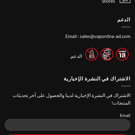
Stores
Vape
Dubai:
Shop
لا
A
Near
توجد
Local’s
Me:
تعليقات
Guide
الدعم
A
على
Guide
Best
Vape
to
Finding
Shops
the
in
Email :
sales@vapordna-ad.com
Best
Abu
Dhabi
Vape
Stores
|
Top
Online
الدعم
Vape
Stores
الاشتراك في النشرة الإخبارية
الاشتراك في النشرة الإخبارية لدينا والحصول على آخر تحديثات
المنتجات!
Email